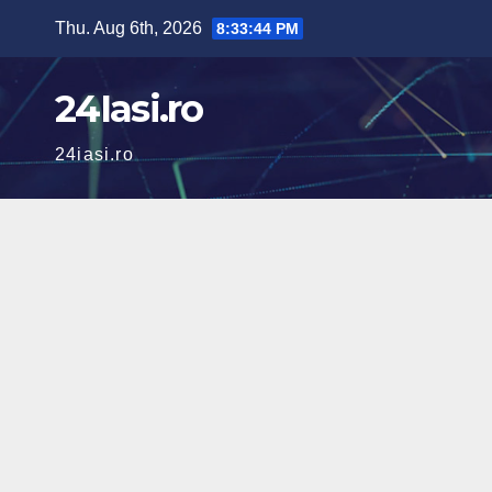
Skip
Thu. Aug 6th, 2026
8:33:46 PM
to
content
24Iasi.ro
24iasi.ro