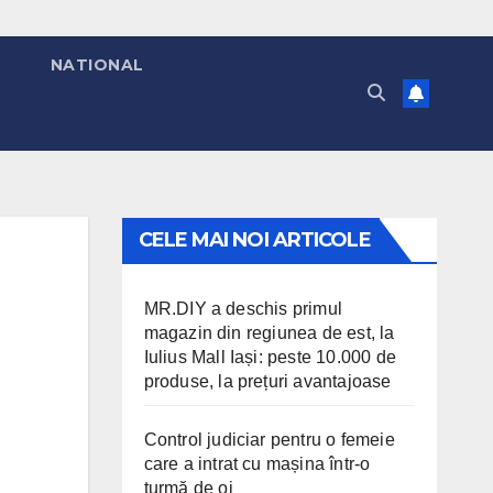
T
NATIONAL
CELE MAI NOI ARTICOLE
MR.DIY a deschis primul
magazin din regiunea de est, la
Iulius Mall Iași: peste 10.000 de
produse, la prețuri avantajoase
Control judiciar pentru o femeie
care a intrat cu mașina într-o
turmă de oi