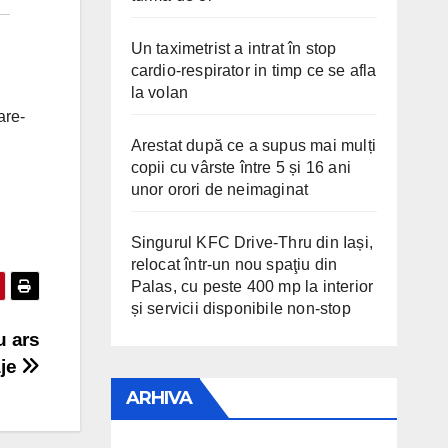
Un taximetrist a intrat în stop
cardio-respirator in timp ce se afla
la volan
are-
Arestat după ce a supus mai mulți
copii cu vârste între 5 și 16 ani
unor orori de neimaginat
Singurul KFC Drive-Thru din Iași,
relocat într-un nou spaţiu din
Palas, cu peste 400 mp la interior
și servicii disponibile non-stop
u ars
aje
ARHIVA