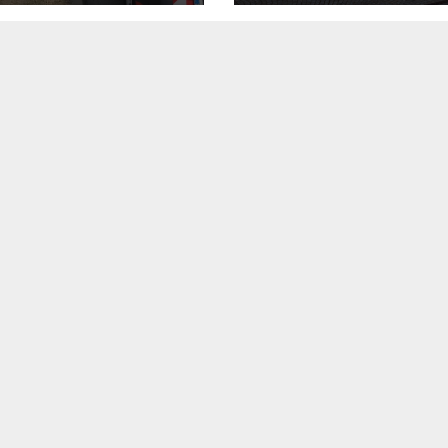
interior și servici
disponibile non-
stop