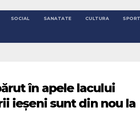
SOCIAL
SANATATE
CULTURA
SPOR
ărut în apele lacului
ii ieșeni sunt din nou la