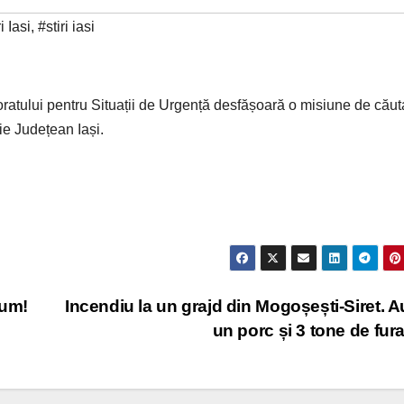
 Iasi
,
#stiri iasi
toratului pentru Situații de Urgență desfășoară o misiune de căut
ție Județean Iași.
ium!
Incendiu la un grajd din Mogoșești-Siret. A
un porc și 3 tone de fur