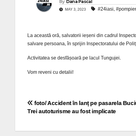
By
Dana Pascal
#24iasi
,
#pompieri
MAY 3, 2023
La această oră, salvatorii ieșeni din cadrul Inspec
salvare persoana, în sprijin Inspectoratului de Poli
Activitatea se desfășoară pe lacul Tungujei.
Vom reveni cu detalii!
Post
foto/ Accident în lanț pe pasarela Buc
Trei autoturisme au fost implicate
navigation