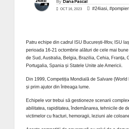
By
Dana Pascal
#24iasi
,
#pompieri
OCT 16, 2023
Patru echipe din cadrul ISU București-Ilfov, ISU I
perioada 16-21 octombrie alături de cele mai bune e
de Sud, Australia, Belgia, Brazilia, Cehia, Franța,
Portugalia, Spania și Statele Unite ale Americii.
Din 1999, Competiția Mondială de Salvare (World
și prim ajutor din întreaga lume.
Echipele vor trebui să gestioneze scenarii comple
abilitatea, rapiditatea, îndemânarea, tehnicile de 
victimelor cu fracturi, hemoragii, leziuni ale coloane