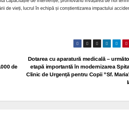
ta capacitățile de intervenție, promovând învățarea de noi tehnic
ii de vieți, lucrul în echipă și conștientizarea impactului accide
Dotarea cu aparatură medicală – următ
.000 de
etapă importantă în modernizarea Spita
Clinic de Urgență pentru Copii ”Sf. Maria