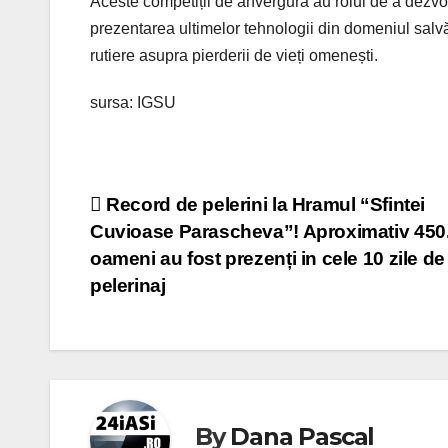
Aceste competiții de anvergură au rolul de a dezvol
prezentarea ultimelor tehnologii din domeniul salvăr
rutiere asupra pierderii de vieți omenești.
sursa: IGSU
Post
Record de pelerini la Hramul “Sfintei
Cuvioase Parascheva”! Aproximativ 450
navigation
oameni au fost prezenți in cele 10 zile de
pelerinaj
By
Dana Pascal