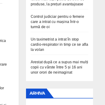
produse, la prețuri avantajoase
Control judiciar pentru o femeie
care a intrat cu mașina într-o
turmă de oi
Un taximetrist a intrat în stop
rica
cardio-respirator in timp ce se afla
la volan
Arestat după ce a supus mai mulți
rare
copii cu vârste între 5 și 16 ani
unor orori de neimaginat
lor
ARHIVA