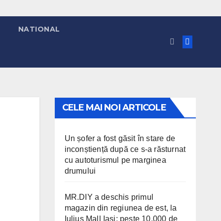
NATIONAL
CELE MAI NOI ARTICOLE
Un șofer a fost găsit în stare de
inconștiență după ce s-a răsturnat
cu autoturismul pe marginea
drumului
MR.DIY a deschis primul
magazin din regiunea de est, la
Iulius Mall Iași: peste 10.000 de