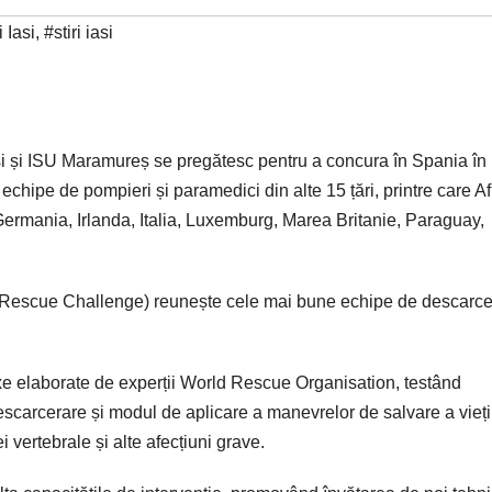
 Iasi
,
#stiri iasi
ași și ISU Maramureș se pregătesc pentru a concura în Spania în
chipe de pompieri și paramedici din alte 15 țări, printre care Af
 Germania, Irlanda, Italia, Luxemburg, Marea Britanie, Paraguay,
 Rescue Challenge) reunește cele mai bune echipe de descarce
xe elaborate de experții World Rescue Organisation, testând
descarcerare și modul de aplicare a manevrelor de salvare a vieți
i vertebrale și alte afecțiuni grave.