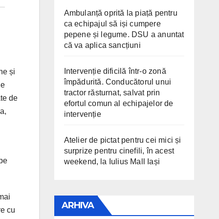
Ambulanță oprită la piață pentru
ca echipajul să iși cumpere
pepene și legume. DSU a anuntat
că va aplica sancțiuni
Intervenție dificilă într-o zonă
ne și
împădurită. Conducătorul unui
de
tractor răsturnat, salvat prin
ate de
efortul comun al echipajelor de
a,
intervenție
Atelier de pictat pentru cei mici și
surprize pentru cinefili, în acest
 pe
weekend, la Iulius Mall Iași
 mai
ARHIVA
re cu