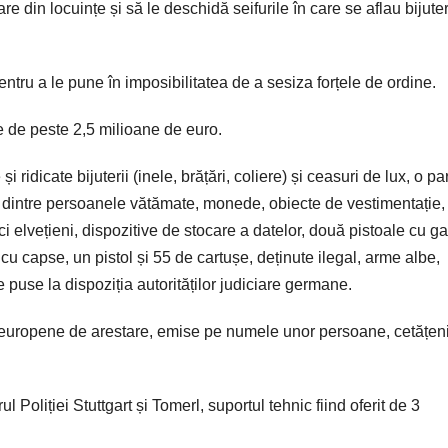
e din locuințe și să le deschidă seifurile în care se aflau bijuteri
pentru a le pune în imposibilitatea de a sesiza forțele de ordine.
te de peste 2,5 milioane de euro.
i ridicate bijuterii (inele, brățări, coliere) și ceasuri de lux, o pa
a dintre persoanele vătămate, monede, obiecte de vestimentație,
 elvețieni, dispozitive de stocare a datelor, două pistoale cu g
 cu capse, un pistol și 55 de cartușe, deținute ilegal, arme albe,
 puse la dispoziția autorităților judiciare germane.
europene de arestare, emise pe numele unor persoane, cetățen
ul Poliției Stuttgart și Tomerl, suportul tehnic fiind oferit de 3