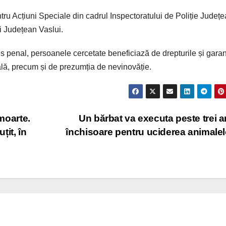
entru Acțiuni Speciale din cadrul Inspectoratului de Poliție Județ
i Județean Vaslui.
 penal, persoanele cercetate beneficiază de drepturile și garanț
ă, precum și de prezumția de nevinovăție.
 moarte.
Un bărbat va executa peste trei a
țit, în
închisoare pentru uciderea animale