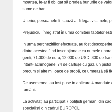
moartea, le-ar fi obligat să predea bunurile de valoar
sume de bani.
Ulterior, persoanele în cauză ar fi legat victimele, 
Prejudiciul înregistrat în urma comiterii faptelor es
În urma perchezițiilor efectuate, au fost descoperite ș
dintre acestea fiind inscripționate cu numele unor
genți, 71.000 de euro, 12.000 de USD, 300 de franci
iritant-lacrimogene, 74 de cartușe cu gaz, un pistol
precum și alte mijloace de probă, ce urmează să fie
De asemenea, au fost puse în aplicare 4 mandate 
români.
La activități au participat 7 polițiști germani din cadr
specialiști din cadrul EUROPOL.