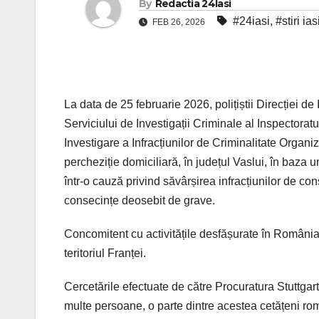
By
Redactia 24Iasi
#24iasi
,
#stiri ias
FEB 26, 2026
La data de 25 februarie 2026, polițiștii Direcției de
Serviciului de Investigații Criminale al Inspectorat
Investigare a Infracțiunilor de Criminalitate Organ
percheziție domiciliară, în județul Vaslui, în baza
într-o cauză privind săvârșirea infracțiunilor de cons
consecințe deosebit de grave.
Concomitent cu activitățile desfășurate în România,
teritoriul Franței.
Cercetările efectuate de către Procuratura Stuttgar
multe persoane, o parte dintre acestea cetățeni rom