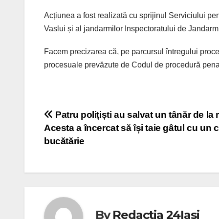
Acțiunea a fost realizată cu sprijinul Serviciului p
Vaslui și al jandarmilor Inspectoratului de Jandarm
Facem precizarea că, pe parcursul întregului proces
procesuale prevăzute de Codul de procedură penal
Post
Patru polițiști au salvat un tânăr de la
Acesta a încercat să își taie gâtul cu un cu
navigation
bucătărie
By
Redactia 24Iasi