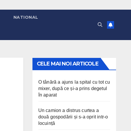
T
NATIONAL
CELE MAI NOI ARTICOLE
O tânără a ajuns la spital cu tot cu
mixer, după ce și-a prins degetul
în aparat
Un camion a distrus curtea a
două gospodării și s-a oprit intr-o
locuință