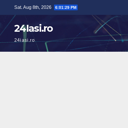
Skip
Sat. Aug 8th, 2026
6:01:30 PM
to
content
24Iasi.ro
24iasi.ro