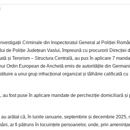
i
 Investigații Criminale din Inspectoratul General al Poliției Româ
ului de Poliție Județean Vaslui, împreună cu procurorii Direcției 
izată și Terorism – Structura Centrală, au pus în aplicare 7 mand
 unui Ordin European de Anchetă emis de autoritățile din Germani
tituire a unui grup infracțional organizat și tâlhărie calificată cu
 au fost puse în aplicare mandate de percheziție domiciliară și
t au arătat că, în lunile ianuarie, septembrie și decembrie 2025,
âni, ar fi pătruns în locuințele persoanelor, unde, prin amenința