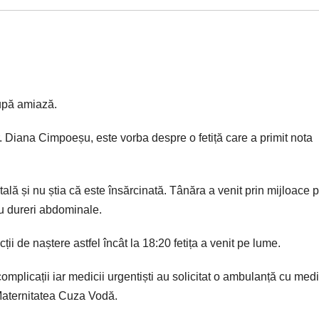
după amiază.
 Diana Cimpoeșu, este vorba despre o fetiță care a primit nota
ală și nu știa că este însărcinată. Tânăra a venit prin mijloace p
ru dureri abdominale.
ii de naștere astfel încât la 18:20 fetița a venit pe lume.
complicații iar medicii urgentiști au solicitat o ambulanță cu medi
 Maternitatea Cuza Vodă.