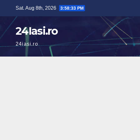
Skip
Sat. Aug 8th, 2026
3:58:34 PM
to
content
24Iasi.ro
24iasi.ro