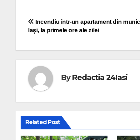
Post
Incendiu într-un apartament din munic
Iași, la primele ore ale zilei
navigation
By
Redactia 24Iasi
Related Post