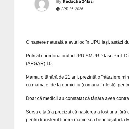
By
Redactia 24Iasi
APR 26, 2026
O naștere naturală a avut loc în UPU Iași, astăzi 
Potrivit coordonatorului UPU SMURD Iași, Prof. Dr.
(APGAR) 10.
Mama, o tânără de 21 ani, prezintă o întârziere mint
cu mama ei de la domiciliu (comuna Trifești), pent
Doar că medicii au constatat că tânăra avea contracț
Sursa citată a precizat că nașterea a fost una fără 
pentru transferul tinerei mame și a bebelușului la