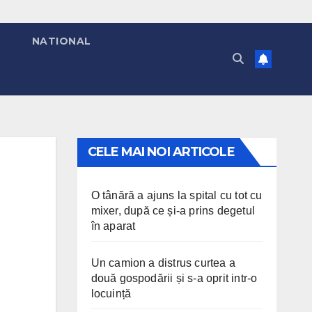
T
NATIONAL
CELE MAI NOI ARTICOLE
O tânără a ajuns la spital cu tot cu
mixer, după ce și-a prins degetul
în aparat
Un camion a distrus curtea a
două gospodării și s-a oprit intr-o
locuință