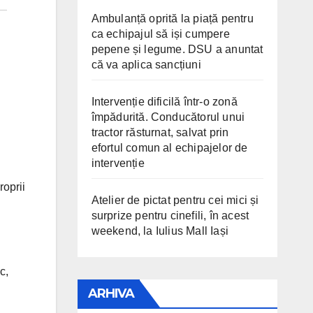
Ambulanță oprită la piață pentru
ca echipajul să iși cumpere
pepene și legume. DSU a anuntat
că va aplica sancțiuni
Intervenție dificilă într-o zonă
împădurită. Conducătorul unui
tractor răsturnat, salvat prin
efortul comun al echipajelor de
intervenție
roprii
Atelier de pictat pentru cei mici și
surprize pentru cinefili, în acest
weekend, la Iulius Mall Iași
c,
ARHIVA