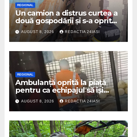
REGIONAL
Un camion a distrus curtea a
două gospodării și s-a oprit
intr-o locuință
AUGUST 8, 2026
REDACTIA 24IASI
REGIONAL
Ambulanță oprită la piață
pentru ca echipajul să iși
cumpere pepene și legume.
AUGUST 8, 2026
REDACTIA 24IASI
DSU a anuntat că va aplica
sancțiuni