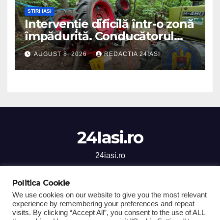
STIRI IASI
Intervenție dificilă într-o zonă
împădurită. Conducătorul
unui tractor răsturnat, salvat
AUGUST 8, 2026
REDACTIA 24IASI
prin efortul comun al
echipajelor de intervenție
24Iasi.ro
24iasi.ro
Politica Cookie
We use cookies on our website to give you the most relevant
experience by remembering your preferences and repeat
Proudly powered by WordPress
|
Theme: Newsup by
Themeansar
.
visits. By clicking “Accept All”, you consent to the use of ALL