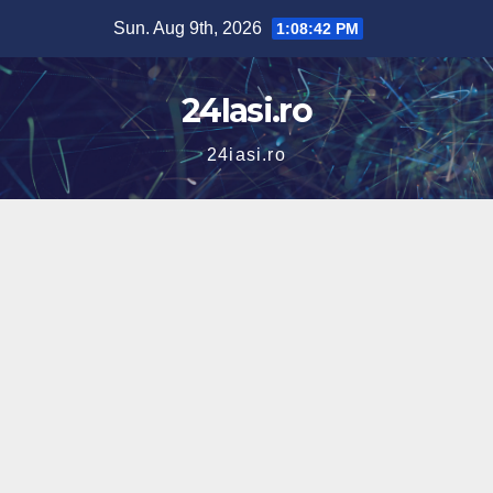
Skip
Sun. Aug 9th, 2026
1:08:43 PM
to
content
24Iasi.ro
24iasi.ro