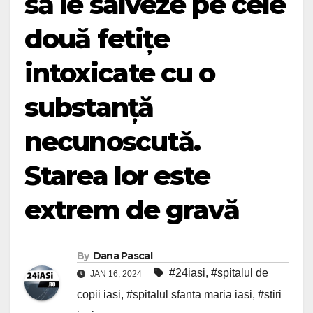
să le salveze pe cele
două fetițe
intoxicate cu o
substanță
necunoscută.
Starea lor este
extrem de gravă
By
Dana Pascal
#24iasi
,
#spitalul de
JAN 16, 2024
copii iasi
,
#spitalul sfanta maria iasi
,
#stiri