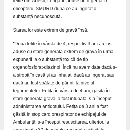
fetițe din Goești, Lungani, aduse de urgență cu
elicopterul SMURD după ce au ingerat o
substanță necunoscută.
Starea lor este extrem de gravă însă.
“Două fetițe în vârstă de 4, respectiv 3 ani au fost
aduse cu stare generală extrem de gravă în urma
expunerii la o substanță toxică de tip
organofosforat-diazinol. Încă nu avem date dacă s-
a stropit în casă și au inhalat, dacă au ingerat sau
dacă au fost spălate de părinți la nivelul
tegumentelor. Fetița în vârstă de 4 ani, găsită în
stare generală gravă, a fost intubată, s-a început
administrarea antidotului. Fetița de 3 ani a fost
găsită în stop cardiorespirator de echipajul de
Ambulanță, s-a început resuscitarea, ulterior, la
aproximativ 30 de minute, prezenta activitate