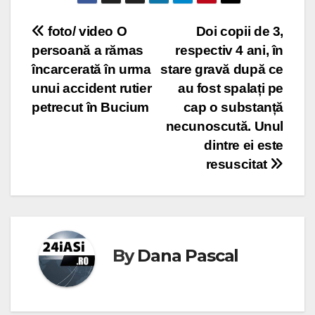
Post
foto/ video O
Doi copii de 3,
persoană a rămas
respectiv 4 ani, în
navigation
încarcerată în urma
stare gravă după ce
unui accident rutier
au fost spalați pe
petrecut în Bucium
cap o substanță
necunoscută. Unul
dintre ei este
resuscitat
By
Dana Pascal