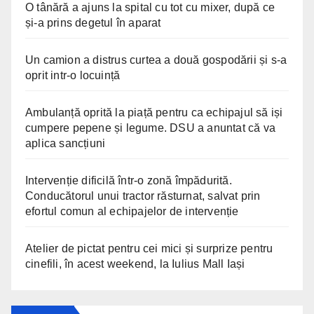
O tânără a ajuns la spital cu tot cu mixer, după ce
și-a prins degetul în aparat
Un camion a distrus curtea a două gospodării și s-a
oprit intr-o locuință
Ambulanță oprită la piață pentru ca echipajul să iși
cumpere pepene și legume. DSU a anuntat că va
aplica sancțiuni
Intervenție dificilă într-o zonă împădurită.
Conducătorul unui tractor răsturnat, salvat prin
efortul comun al echipajelor de intervenție
Atelier de pictat pentru cei mici și surprize pentru
cinefili, în acest weekend, la Iulius Mall Iași