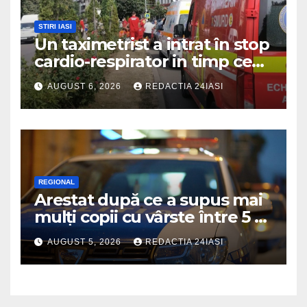
STIRI IASI
Un taximetrist a intrat în stop
cardio-respirator in timp ce
se afla la volan
AUGUST 6, 2026
REDACTIA 24IASI
REGIONAL
Arestat după ce a supus mai
mulți copii cu vârste între 5 și
16 ani unor orori de
AUGUST 5, 2026
REDACTIA 24IASI
neimaginat