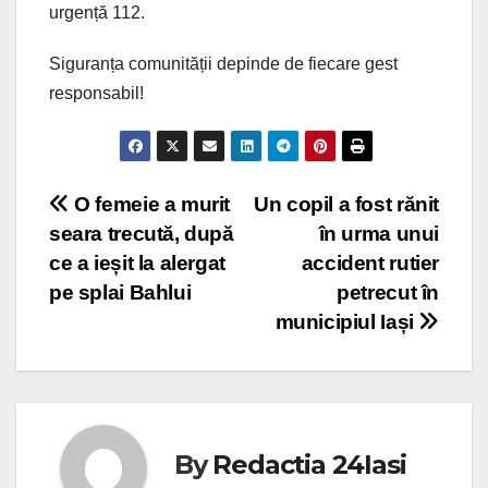
urgență 112.
Siguranța comunității depinde de fiecare gest
responsabil!
Post
O femeie a murit
Un copil a fost rănit
seara trecută, după
în urma unui
navigation
ce a ieșit la alergat
accident rutier
pe splai Bahlui
petrecut în
municipiul Iași
By
Redactia 24Iasi