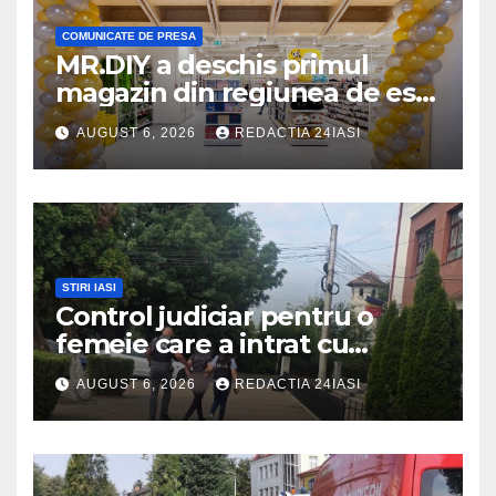
COMUNICATE DE PRESA
MR.DIY a deschis primul
magazin din regiunea de est,
la Iulius Mall Iași: peste 10.000
AUGUST 6, 2026
REDACTIA 24IASI
de produse, la prețuri
avantajoase
STIRI IASI
Control judiciar pentru o
femeie care a intrat cu
mașina într-o turmă de oi
AUGUST 6, 2026
REDACTIA 24IASI