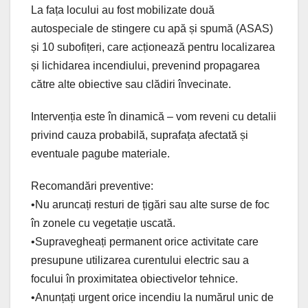
La fața locului au fost mobilizate două
autospeciale de stingere cu apă și spumă (ASAS)
și 10 subofițeri, care acționează pentru localizarea
și lichidarea incendiului, prevenind propagarea
către alte obiective sau clădiri învecinate.
Intervenția este în dinamică – vom reveni cu detalii
privind cauza probabilă, suprafața afectată și
eventuale pagube materiale.
Recomandări preventive:
•Nu aruncați resturi de țigări sau alte surse de foc
în zonele cu vegetație uscată.
•Supravegheați permanent orice activitate care
presupune utilizarea curentului electric sau a
focului în proximitatea obiectivelor tehnice.
•Anunțați urgent orice incendiu la numărul unic de