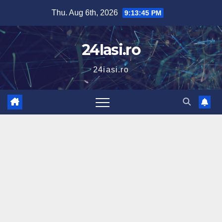
Skip
Thu. Aug 6th, 2026
9:13:46 PM
to
content
24Iasi.ro
24iasi.ro