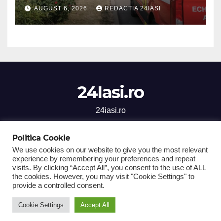
se afla la volan
AUGUST 6, 2026
REDACTIA 24IASI
24Iasi.ro
24iasi.ro
Politica Cookie
We use cookies on our website to give you the most relevant
experience by remembering your preferences and repeat
Proudly powered by WordPress
|
Theme: Newsup by
Themeansar
.
visits. By clicking “Accept All”, you consent to the use of ALL
the cookies. However, you may visit "Cookie Settings" to
Home
Stiri Iasi
National
Sanatate
Social
Sport
provide a controlled consent.
Economic
Cultura
Comunicate de Presa
Cookie Settings
Accept All