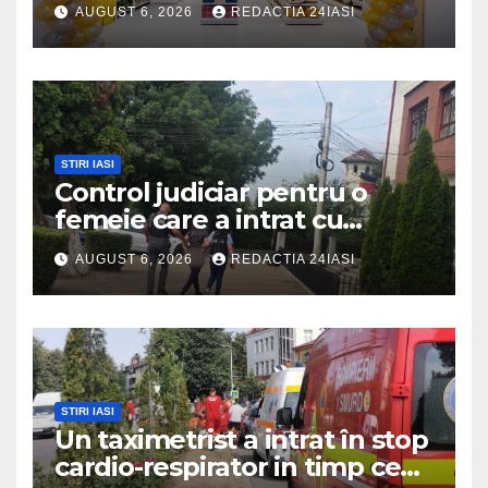
AUGUST 6, 2026
REDACTIA 24IASI
de produse, la prețuri
avantajoase
STIRI IASI
Control judiciar pentru o
femeie care a intrat cu
mașina într-o turmă de oi
AUGUST 6, 2026
REDACTIA 24IASI
STIRI IASI
Un taximetrist a intrat în stop
cardio-respirator in timp ce