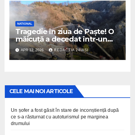
NATIONAL
Tragedie în ziua de Paște! O
măicuță a decedat într-un
incendiu izbucnit la
APR 12, 2026
REDACTIA 24IASI
mănăstire
CELE MAI NOI ARTICOLE
Un șofer a fost găsit în stare de inconștiență după
ce s-a răsturnat cu autoturismul pe marginea
drumului