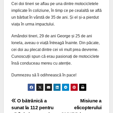
Cei doi tineri se aflau pe una dintre motocicletele
implicate în coliziune, în timp ce pe cealaltă se află
un bărbat în vârstă de 35 de ani. Și el și-a pierdut
viața în urma impactului.
Amândoi tineri, 29 de ani George și 25 de ani
Ionela, aveau o viață întreagă înainte. Din păcate,
cei doi au plecat dintre cei vii mult prea devreme.
Cunoscuții spun că erau pasionați de motociclete
însă conduceau mereu cu atenție.
Dumnezeu să îi odihnească în pace!
Post
O bătrânică a
Misiune a
sunat la 112 pentru
elicopterului
navigation