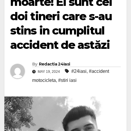
moarte! Ei sunt cei
doi tineri care s-au
stins in cumplitul
accident de astăzi
By
Redactia 24Iasi
#24iasi
,
#accident
MAY 19, 2024
motocicleta
,
#stiri iasi