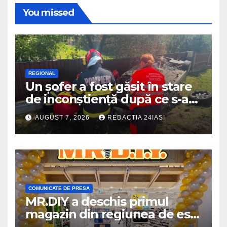
You missed
REGIONAL
Un șofer a fost găsit în stare
de inconștiență după ce s-a
răsturnat cu autoturismul pe
AUGUST 7, 2026
REDACTIA 24IASI
marginea drumului
COMUNICATE DE PRESA
MR.DIY a deschis primul
magazin din regiunea de est,
la Iulius Mall Iași: peste 10.000