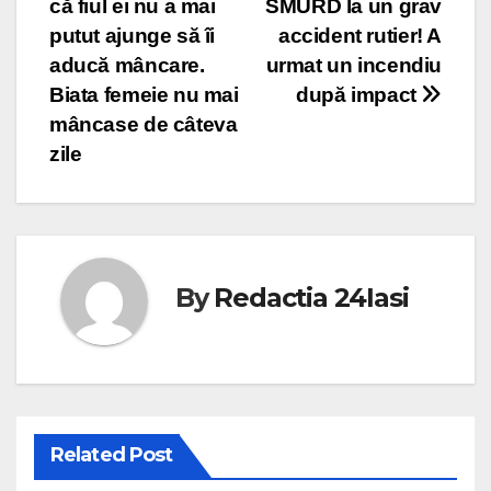
că fiul ei nu a mai
SMURD la un grav
putut ajunge să îi
accident rutier! A
aducă mâncare.
urmat un incendiu
Biata femeie nu mai
după impact
mâncase de câteva
zile
By
Redactia 24Iasi
Related Post