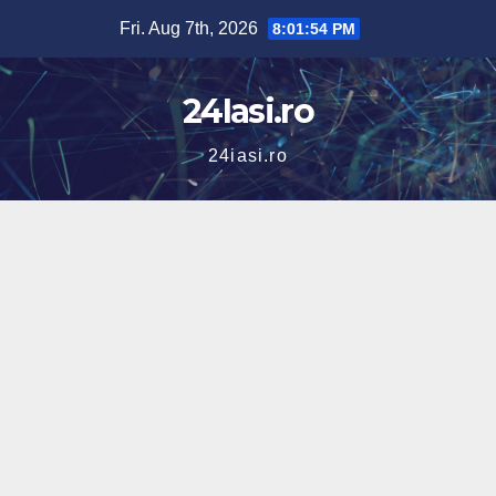
Skip
Fri. Aug 7th, 2026
8:01:55 PM
to
content
24Iasi.ro
24iasi.ro