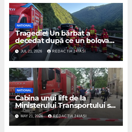
NATIONAL
Tragedie! Un bărbat a
decedat după ce un bolovan
a căzut peste mașina în care
JUL 21, 2026
REDACTIA 24IASI
se afla
NATIONAL
Cabina unui lift de la
Ministerului Transportului s-a
prăbușit! Înăuntru erau mai
MAY 21, 2026
REDACTIA 24IASI
multe persoane