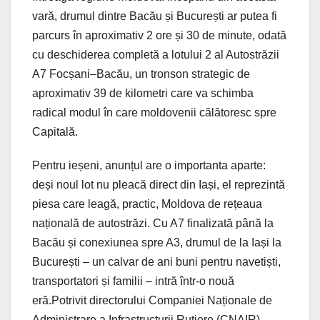
vară, drumul dintre Bacău și București ar putea fi
parcurs în aproximativ 2 ore și 30 de minute, odată
cu deschiderea completă a lotului 2 al Autostrăzii
A7 Focșani–Bacău, un tronson strategic de
aproximativ 39 de kilometri care va schimba
radical modul în care moldovenii călătoresc spre
Capitală.
Pentru ieșeni, anunțul are o importanta aparte:
deși noul lot nu pleacă direct din Iași, el reprezintă
piesa care leagă, practic, Moldova de rețeaua
națională de autostrăzi. Cu A7 finalizată până la
Bacău și conexiunea spre A3, drumul de la Iași la
București – un calvar de ani buni pentru navetiști,
transportatori și familii – intră într-o nouă
eră.Potrivit directorului Companiei Naționale de
Administrare a Infrastructurii Rutiere (CNAIR),