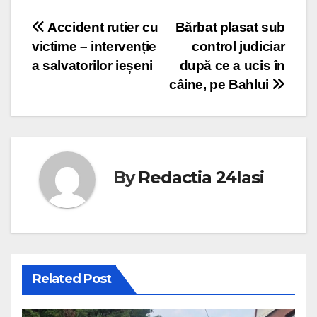
Post
Accident rutier cu
Bărbat plasat sub
victime – intervenție
control judiciar
navigation
a salvatorilor ieșeni
după ce a ucis în
câine, pe Bahlui
By
Redactia 24Iasi
Related Post