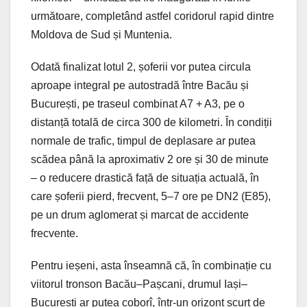
următoare, completând astfel coridorul rapid dintre
Moldova de Sud și Muntenia.
Odată finalizat lotul 2, șoferii vor putea circula
aproape integral pe autostradă între Bacău și
București, pe traseul combinat A7 + A3, pe o
distanță totală de circa 300 de kilometri. În condiții
normale de trafic, timpul de deplasare ar putea
scădea până la aproximativ 2 ore și 30 de minute
– o reducere drastică față de situația actuală, în
care șoferii pierd, frecvent, 5–7 ore pe DN2 (E85),
pe un drum aglomerat și marcat de accidente
frecvente.
Pentru ieșeni, asta înseamnă că, în combinație cu
viitorul tronson Bacău–Pașcani, drumul Iași–
București ar putea coborî, într-un orizont scurt de