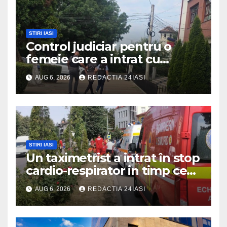
STIRI IASI
Control judiciar pentru o
femeie care a intrat cu
mașina într-o turmă de oi
AUG 6, 2026
REDACTIA 24IASI
STIRI IASI
Un taximetrist a intrat în stop
cardio-respirator in timp ce
se afla la volan
AUG 6, 2026
REDACTIA 24IASI