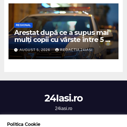
REGIONAL
Arestat după ce a supus mai
mulți copii cu vârste între 5 și
16 ani unor orori de
AUGUST 5, 2026
REDACTIA 24IASI
neimaginat
24Iasi.ro
24iasi.ro
Politica Cookie