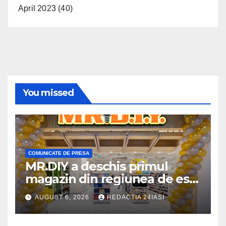
April 2023
(40)
You missed
COMUNICATE DE PRESA
MR.DIY a deschis primul
magazin din regiunea de est,
la Iulius Mall Iași: peste 10.000
AUGUST 6, 2026
REDACTIA 24IASI
de produse, la prețuri
avantajoase