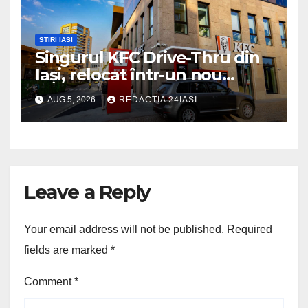
STIRI IASI
Singurul KFC Drive-Thru din
Iași, relocat într-un nou
spaţiu din Palas, cu peste
AUG 5, 2026
REDACTIA 24IASI
400 mp la interior și servicii
disponibile non-stop
Leave a Reply
Your email address will not be published.
Required
fields are marked
*
Comment
*