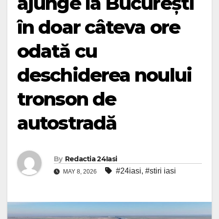
ajunge la București
în doar câteva ore
odată cu
deschiderea noului
tronson de
autostradă
By
Redactia 24Iasi
#24iasi
,
#stiri iasi
MAY 8, 2026