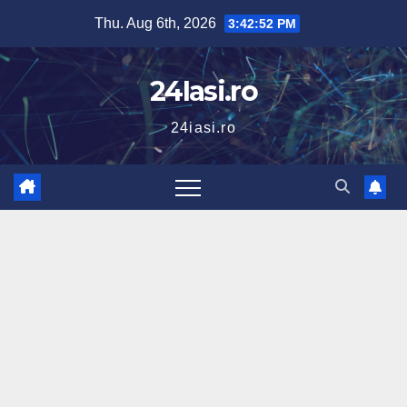
Skip
Thu. Aug 6th, 2026
3:42:53 PM
to
content
24Iasi.ro
24iasi.ro