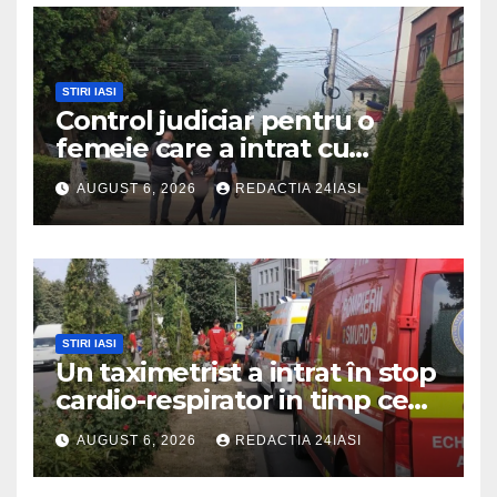
STIRI IASI
Control judiciar pentru o
femeie care a intrat cu
mașina într-o turmă de oi
AUGUST 6, 2026
REDACTIA 24IASI
STIRI IASI
Un taximetrist a intrat în stop
cardio-respirator in timp ce
se afla la volan
AUGUST 6, 2026
REDACTIA 24IASI