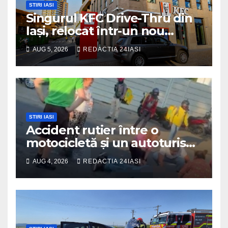
STIRI IASI
Singurul KFC Drive-Thru din
Iași, relocat într-un nou
spaţiu din Palas, cu peste
AUG 5, 2026
REDACTIA 24IASI
400 mp la interior și servicii
disponibile non-stop
STIRI IASI
Accident rutier între o
motocicletă și un autoturism
soldat cu un rănit
AUG 4, 2026
REDACTIA 24IASI