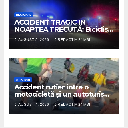
REGIONAL
ACCIDENT TRAGIC ÎN
NOAPTEA TRECUTĂ: Biciclist
de 60 de ani, spulberat de o
AUGUST 5, 2026
REDACTIA 24IASI
dubiță
STIRI IASI
Accident rutier între o
motocicletă și un autoturism
soldat cu un rănit
AUGUST 4, 2026
REDACTIA 24IASI