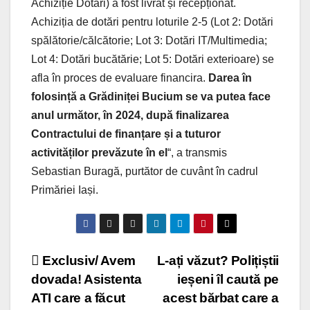
Achiziție Dotări) a fost livrat și recepționat.
Achiziția de dotări pentru loturile 2‑5 (Lot 2: Dotări
spălătorie/călcătorie; Lot 3: Dotări IT/Multimedia;
Lot 4: Dotări bucătărie; Lot 5: Dotări exterioare) se
afla în proces de evaluare financira.
Darea în
folosință a Grădiniței Bucium se va putea face
anul următor, în 2024, după finalizarea
Contractului de finanțare și a tuturor
activităților prevăzute în el
“, a transmis
Sebastian Buragă, purtător de cuvânt în cadrul
Primăriei Iași.
Post
Exclusiv/ Avem
L‑ați văzut? Polițiștii
dovada! Asistenta
ieșeni îl caută pe
navigation
ATI care a făcut
acest bărbat care a