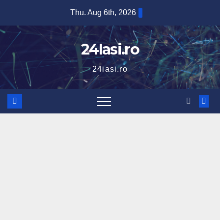
Skip
Thu. Aug 6th, 2026
to
content
24Iasi.ro
24iasi.ro