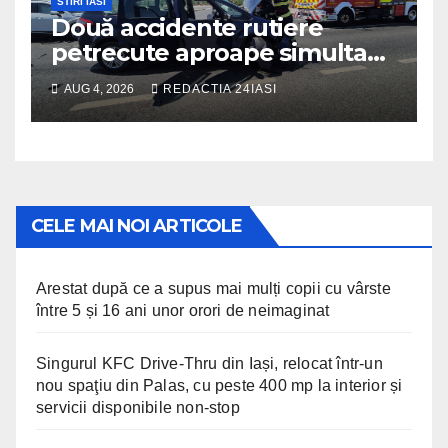
STIRI IASI
Două accidente rutiere
petrecute aproape simultan
pe șoseaua de centură a
AUG 4, 2026
REDACTIA 24IASI
municipiului Iași
CELE MAI NOI ARTICOLE
Arestat după ce a supus mai mulți copii cu vârste
între 5 și 16 ani unor orori de neimaginat
Singurul KFC Drive-Thru din Iași, relocat într-un
nou spaţiu din Palas, cu peste 400 mp la interior și
servicii disponibile non-stop