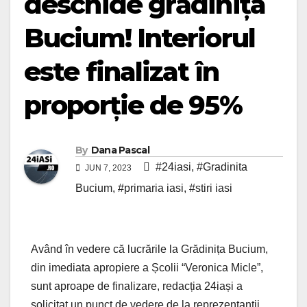
deschide grădinița
Bucium! Interiorul
este finalizat în
proporție de 95%
By
Dana Pascal
#24iasi
,
#Gradinita
JUN 7, 2023
Bucium
,
#primaria iasi
,
#stiri iasi
Având în vedere că lucrările la Grădinița Bucium,
din imediata apropiere a Școlii “Veronica Micle”,
sunt aproape de finalizare, redacția 24iași a
solicitat un punct de vedere de la reprezentanții