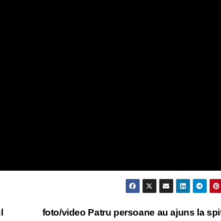
l
foto/video Patru persoane au ajuns la spit