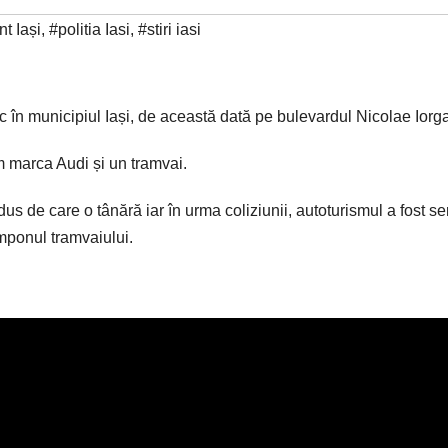
t Iași
,
#politia Iasi
,
#stiri iasi
oc în municipiul Iași, de această dată pe bulevardul Nicolae Iorg
sm marca Audi și un tramvai.
us de care o tânără iar în urma coliziunii, autoturismul a fost se
mponul tramvaiului.