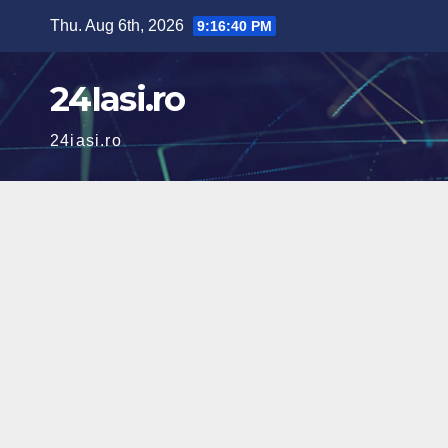
Skip
Thu. Aug 6th, 2026
9:16:41 PM
to
content
24Iasi.ro
24iasi.ro