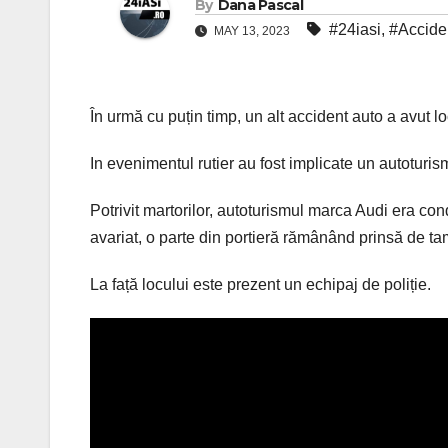
By
Dana Pascal
#24iasi
,
#Acciden
MAY 13, 2023
În urmă cu puțin timp, un alt accident auto a avut l
In evenimentul rutier au fost implicate un autoturi
Potrivit martorilor, autoturismul marca Audi era cond
avariat, o parte din portieră rămânând prinsă de ta
La față locului este prezent un echipaj de poliție.