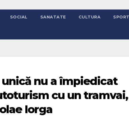
SOCIAL
SANATATE
CULTURA
SPOR
 unică nu a împiedicat
utoturism cu un tramvai,
olae Iorga