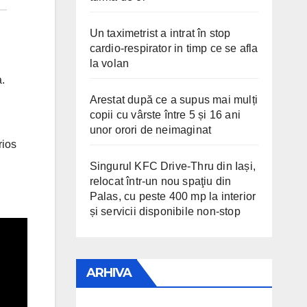
Un taximetrist a intrat în stop
cardio-respirator in timp ce se afla
la volan
a.
Arestat după ce a supus mai mulți
copii cu vârste între 5 și 16 ani
unor orori de neimaginat
rios
Singurul KFC Drive-Thru din Iași,
relocat într-un nou spaţiu din
Palas, cu peste 400 mp la interior
și servicii disponibile non-stop
ARHIVA