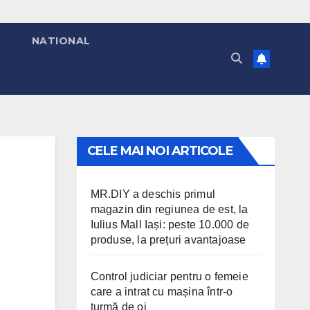
T
NATIONAL
CELE MAI NOI ARTICOLE
MR.DIY a deschis primul
magazin din regiunea de est, la
Iulius Mall Iași: peste 10.000 de
produse, la prețuri avantajoase
Control judiciar pentru o femeie
care a intrat cu mașina într-o
turmă de oi