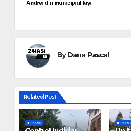
Andrei din municipiul Iași
navigation
By
Dana Pascal
Related Post
STIRI IASI
STIRI IAS
Control judiciar
Un t