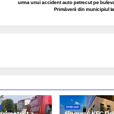
urma unui accident auto petrecut pe bulev
Primăverii din municipiul I
I
STIRI IASI
aximetrist a
Singurul KFC Dri