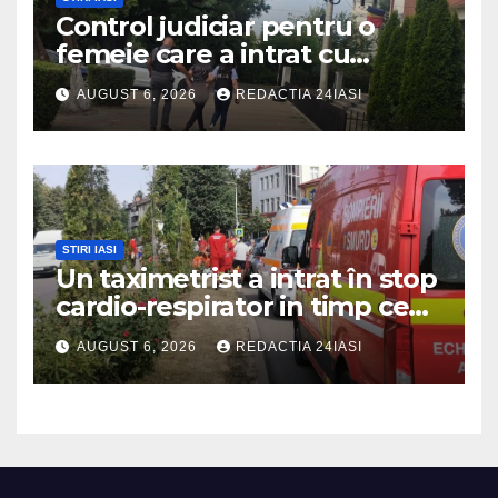
Control judiciar pentru o
femeie care a intrat cu
mașina într-o turmă de oi
AUGUST 6, 2026
REDACTIA 24IASI
STIRI IASI
Un taximetrist a intrat în stop
cardio-respirator in timp ce
se afla la volan
AUGUST 6, 2026
REDACTIA 24IASI