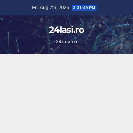
Skip
Fri. Aug 7th, 2026
3:31:50 PM
to
content
24Iasi.ro
24iasi.ro