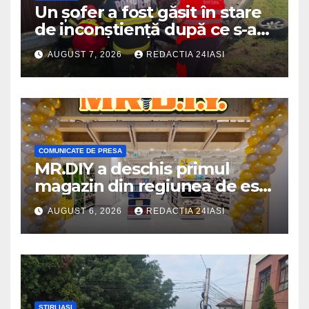
Un șofer a fost găsit în stare
de inconștiență după ce s-a
răsturnat cu autoturismul pe
AUGUST 7, 2026
REDACTIA 24IASI
marginea drumului
COMUNICATE DE PRESA
MR.DIY a deschis primul
magazin din regiunea de est,
la Iulius Mall Iași: peste 10.000
AUGUST 6, 2026
REDACTIA 24IASI
de produse, la prețuri
avantajoase
STIRI IASI