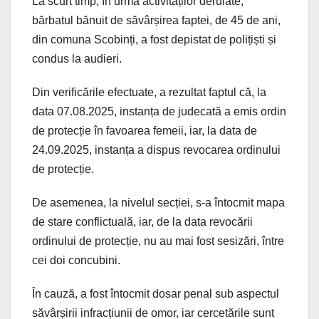
La scurt timp, în urma activităților derulate,
bărbatul bănuit de săvârșirea faptei, de 45 de ani,
din comuna Scobinți, a fost depistat de polițiști și
condus la audieri.
Din verificările efectuate, a rezultat faptul că, la
data 07.08.2025, instanța de judecată a emis ordin
de protecție în favoarea femeii, iar, la data de
24.09.2025, instanța a dispus revocarea ordinului
de protecție.
De asemenea, la nivelul secției, s-a întocmit mapa
de stare conflictuală, iar, de la data revocării
ordinului de protecție, nu au mai fost sesizări, între
cei doi concubini.
În cauză, a fost întocmit dosar penal sub aspectul
săvârșirii infracțiunii de omor, iar cercetările sunt