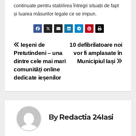
continuate pentru stabilirea întregii situații de fapt
și luarea măsurilor legale ce se impun.
Post
Ieșeni de
10 defibrilatoare noi
Pretutindeni – una
vor fi amplasate în
navigation
dintre cele mai mari
Municipiul Iași
comunități online
dedicate ieșenilor
By
Redactia 24Iasi