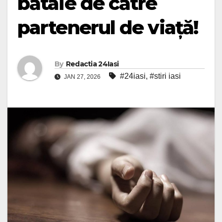
bătaie de către
partenerul de viață!
By
Redactia 24Iasi
#24iasi
,
#stiri iasi
JAN 27, 2026