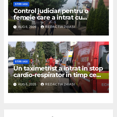
STIRI IASI
Control judiciar pentru o
femeie care a intrat cu
mașina într-o turmă de oi
AUG 6, 2026
REDACTIA 24IASI
STIRI IASI
Un taximetrist a intrat în stop
cardio-respirator in timp ce
se afla la volan
AUG 6, 2026
REDACTIA 24IASI