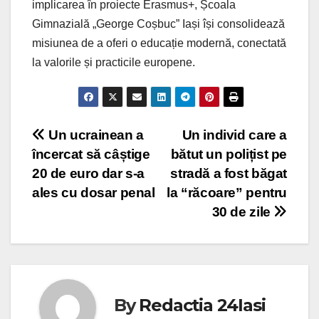
implicarea în proiecte Erasmus+, Școala
Gimnazială „George Coșbuc” Iași își consolidează
misiunea de a oferi o educație modernă, conectată
la valorile și practicile europene.
Post
Un ucrainean a
Un individ care a
încercat să câștige
bătut un polițist pe
navigation
20 de euro dar s-a
stradă a fost băgat
ales cu dosar penal
la “răcoare” pentru
30 de zile
By
Redactia 24Iasi