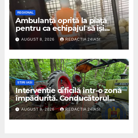
REGIONAL
Ambulanță oprită la piață
pentru ca echipajul să iși
cumpere pepene și legume.
AUGUST 8, 2026
REDACTIA 24IASI
DSU a anuntat că va aplica
sancțiuni
STIRI IASI
Intervenție dificilă într-o zonă
împădurită. Conducătorul
unui tractor răsturnat, salvat
AUGUST 8, 2026
REDACTIA 24IASI
prin efortul comun al
echipajelor de intervenție