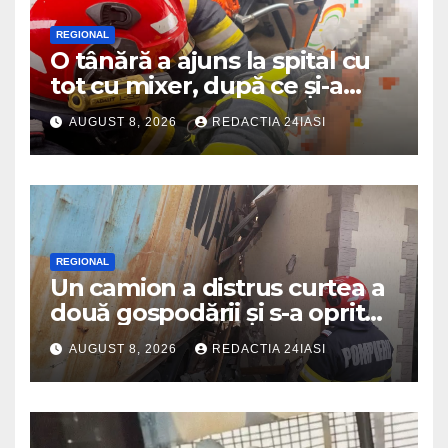
REGIONAL
O tânără a ajuns la spital cu
tot cu mixer, după ce și-a
prins degetul în aparat
AUGUST 8, 2026
REDACTIA 24IASI
REGIONAL
Un camion a distrus curtea a
două gospodării și s-a oprit
intr-o locuință
AUGUST 8, 2026
REDACTIA 24IASI