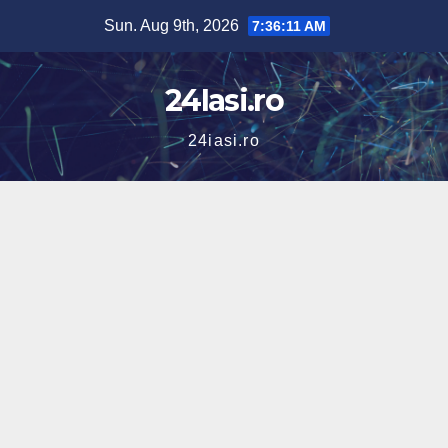
Skip
Sun. Aug 9th, 2026
7:36:12 AM
to
content
24Iasi.ro
24iasi.ro