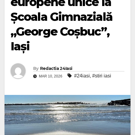
europene unice la
Școala Gimnazială
„George Coșbuc”,
Iași
By
Redactia 24Iasi
#24iasi
,
#stiri iasi
MAR 10, 2026