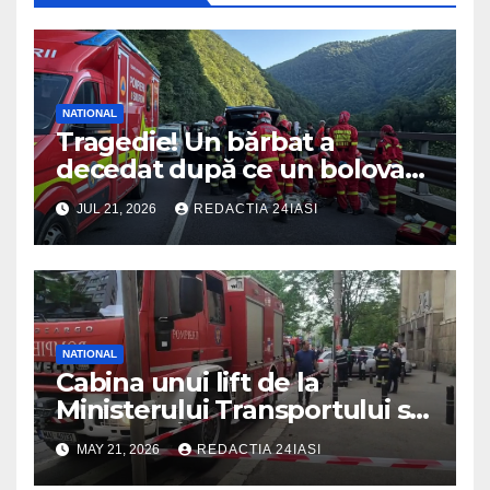
NATIONAL
Tragedie! Un bărbat a
decedat după ce un bolovan
a căzut peste mașina în care
JUL 21, 2026
REDACTIA 24IASI
se afla
NATIONAL
Cabina unui lift de la
Ministerului Transportului s-a
prăbușit! Înăuntru erau mai
MAY 21, 2026
REDACTIA 24IASI
multe persoane