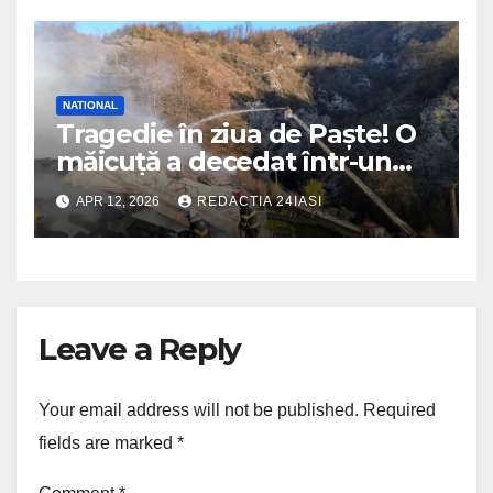
NATIONAL
Tragedie în ziua de Paște! O
măicuță a decedat într-un
incendiu izbucnit la
APR 12, 2026
REDACTIA 24IASI
mănăstire
Leave a Reply
Your email address will not be published.
Required
fields are marked
*