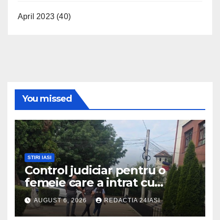
April 2023
(40)
You missed
STIRI IASI
Control judiciar pentru o
femeie care a intrat cu
mașina într-o turmă de oi
AUGUST 6, 2026
REDACTIA 24IASI