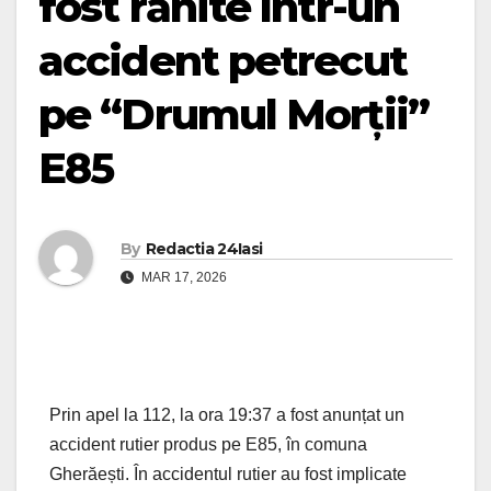
fost rănite într-un
accident petrecut
pe “Drumul Morții”
E85
By
Redactia 24Iasi
MAR 17, 2026
Prin apel la 112, la ora 19:37 a fost anunțat un
accident rutier produs pe E85, în comuna
Gherăești. În accidentul rutier au fost implicate