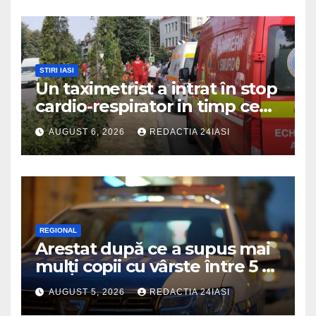
STIRI IASI
Un taximetrist a intrat în stop
cardio-respirator in timp ce
se afla la volan
AUGUST 6, 2026
REDACTIA 24IASI
REGIONAL
Arestat după ce a supus mai
mulți copii cu vârste între 5 și
16 ani unor orori de
AUGUST 5, 2026
REDACTIA 24IASI
neimaginat