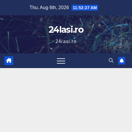
Skip
Thu. Aug 6th, 2026
11:52:27 AM
to
content
24Iasi.ro
24iasi.ro