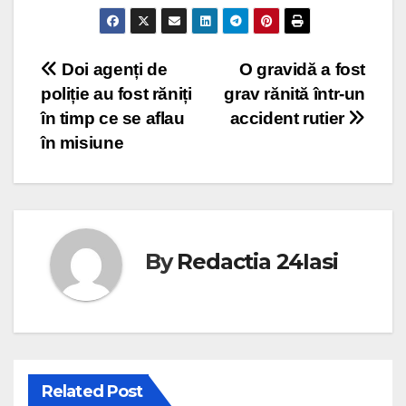
Post
Doi agenți de
O gravidă a fost
poliție au fost răniți
grav rănită într-un
navigation
în timp ce se aflau
accident rutier
în misiune
By
Redactia 24Iasi
Related Post