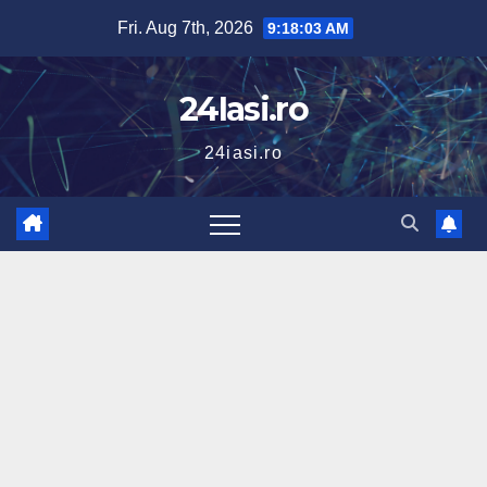
Skip
Fri. Aug 7th, 2026
9:18:04 AM
to
content
24Iasi.ro
24iasi.ro