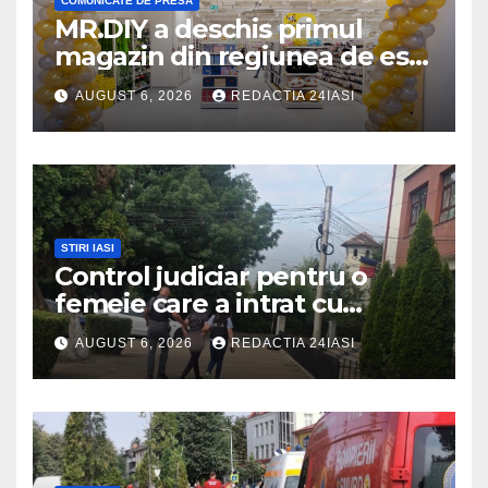
COMUNICATE DE PRESA
MR.DIY a deschis primul
magazin din regiunea de est,
la Iulius Mall Iași: peste 10.000
AUGUST 6, 2026
REDACTIA 24IASI
de produse, la prețuri
avantajoase
STIRI IASI
Control judiciar pentru o
femeie care a intrat cu
mașina într-o turmă de oi
AUGUST 6, 2026
REDACTIA 24IASI