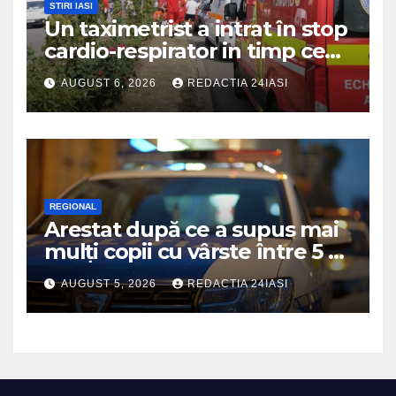
STIRI IASI
Un taximetrist a intrat în stop
cardio-respirator in timp ce
se afla la volan
AUGUST 6, 2026
REDACTIA 24IASI
REGIONAL
Arestat după ce a supus mai
mulți copii cu vârste între 5 și
16 ani unor orori de
AUGUST 5, 2026
REDACTIA 24IASI
neimaginat