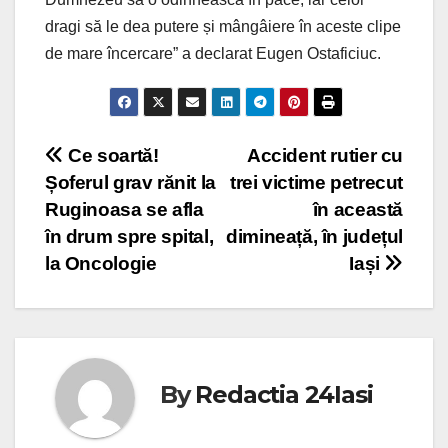
dragi să le dea putere și mângâiere în aceste clipe
de mare încercare” a declarat Eugen Ostaficiuc.
Post
Ce soartă!
Accident rutier cu
Șoferul grav rănit la
trei victime petrecut
navigation
Ruginoasa se afla
în această
în drum spre spital,
dimineață, în județul
la Oncologie
Iași
By
Redactia 24Iasi