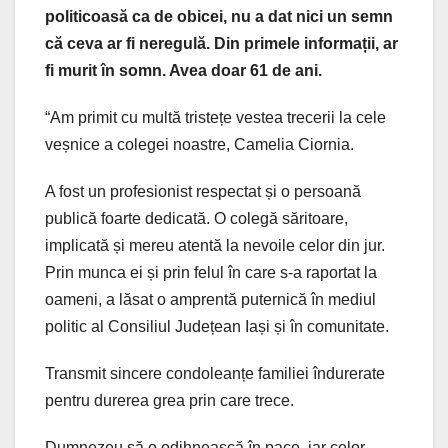
politicoasă ca de obicei, nu a dat nici un semn
că ceva ar fi neregulă. Din primele informații, ar
fi murit în somn. Avea doar 61 de ani.
“Am primit cu multă tristețe vestea trecerii la cele
veșnice a colegei noastre, Camelia Ciornia.
A fost un profesionist respectat și o persoană
publică foarte dedicată. O colegă săritoare,
implicată și mereu atentă la nevoile celor din jur.
Prin munca ei și prin felul în care s-a raportat la
oameni, a lăsat o amprentă puternică în mediul
politic al Consiliul Județean Iași și în comunitate.
Transmit sincere condoleanțe familiei îndurerate
pentru durerea grea prin care trece.
Dumnezeu să o odihnească în pace, iar celor