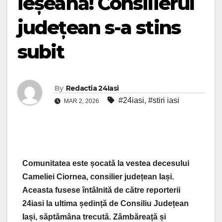
ieșeană! Consilierul
județean s-a stins
subit
By
Redactia 24Iasi
#24iasi
,
#stiri iasi
MAR 2, 2026
Comunitatea este șocată la vestea decesului
Cameliei Ciornea, consilier județean Iași.
Aceasta fusese întâlnită de către reporterii
24iasi la ultima ședință de Consiliu Județean
Iași, săptămâna trecută. Zâmbăreață și