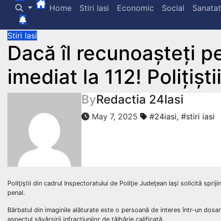
Home
Stiri Iasi
Economic
Social
Sanata
Stiri Iasi
Dacă îl recunoașteți p
imediat la 112! Polițiști
By
Redactia 24Iasi
May 7, 2025
#24iasi
,
#stiri iasi
Poliţiştii din cadrul Inspectoratului de Poliţie Judeţean Iaşi solicită spr
penal.
Bărbatul din imaginile alăturate este o persoană de interes într-un dosar pe
aspectul săvârşirii infracţiunilor de tâlhărie calificată.