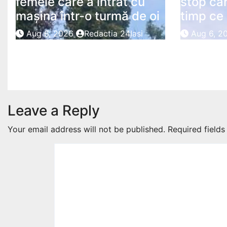
femeie care a intrat cu
stop car
mașina într-o turmă de oi
timp ce 
Aug 6, 2026
Redactia 24Iasi
Aug 6, 2
Leave a Reply
Your email address will not be published.
Required field