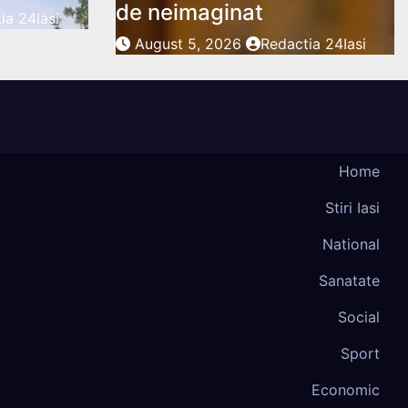
de neimaginat
ia 24Iasi
August 5, 2026
Redactia 24Iasi
Home
Stiri Iasi
National
Sanatate
Social
Sport
Economic