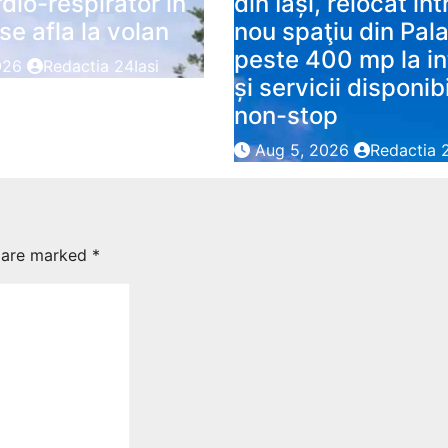
dio-respirator in
din Iași, relocat înt
se afla la volan
nou spaţiu din Pala
peste 400 mp la in
026
Redactia 24Iasi
și servicii disponib
non-stop
Aug 5, 2026
Redactia 2
s are marked
*