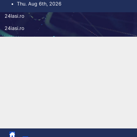
Skip
Thu. Aug 6th, 2026
to
24Iasi.ro
content
24iasi.ro