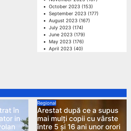
October 2023
(153)
September 2023
(177)
August 2023
(167)
July 2023
(174)
June 2023
(179)
May 2023
(176)
April 2023
(40)
Regional
trat în
Arestat după ce a supus
ator in
mai mulți copii cu vârste
volan
între 5 și 16 ani unor orori