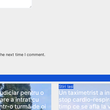
the next time I comment.
Stiri Iasi
judiciar pentru o
Un taximetrist a in
are a intrat cu
stop cardio-respir
ntr-o turmă de oi
timp ce se afla la 