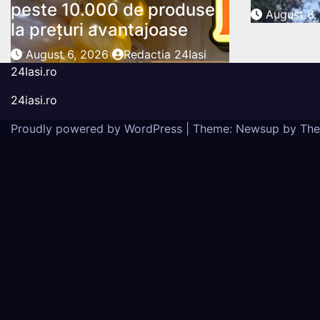
peste 10.000 de produse,
August 6
la prețuri avantajoase
August 6, 2026
Redactia 24Iasi
24Iasi.ro
24iasi.ro
Proudly powered by WordPress
|
Theme: Newsup by
The