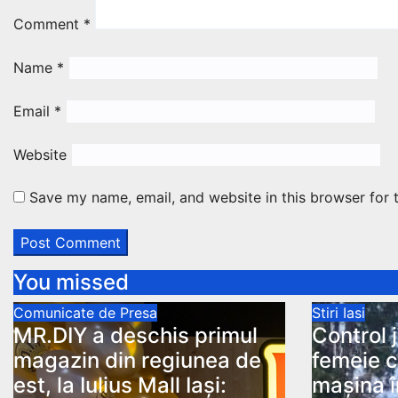
Comment
*
Name
*
Email
*
Website
Save my name, email, and website in this browser for 
You missed
Comunicate de Presa
Stiri Iasi
MR.DIY a deschis primul
Control 
magazin din regiunea de
femeie c
est, la Iulius Mall Iași:
mașina î