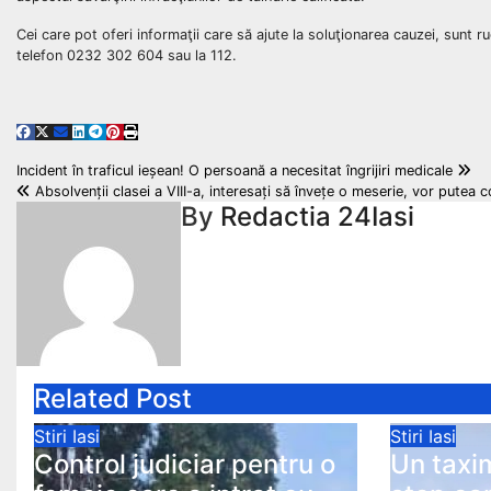
Cei care pot oferi informaţii care să ajute la soluţionarea cauzei, sunt ru
telefon 0232 302 604 sau la 112.
Post
Incident în traficul ieșean! O persoană a necesitat îngrijiri medicale
Absolvenții clasei a VIII-a, interesați să învețe o meserie, vor putea 
navigation
By
Redactia 24Iasi
Related Post
Stiri Iasi
Stiri Iasi
Control judiciar pentru o
Un taxim