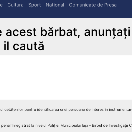
te
Cultura
Sport
National
Comunicate de Presa
e acest bărbat, anunțați
i il caută
ijinul cetăţenilor pentru identificarea unei persoane de interes în instrumenta
nal înregistrat la nivelul Poliţiei Municipiului Iaşi – Biroul de Investigaţii 