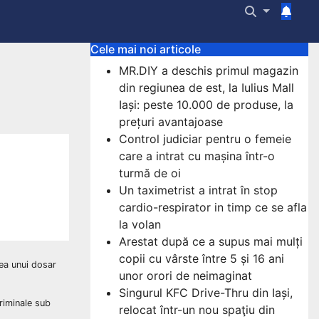
Cele mai noi articole
MR.DIY a deschis primul magazin
din regiunea de est, la Iulius Mall
Iași: peste 10.000 de produse, la
prețuri avantajoase
Control judiciar pentru o femeie
care a intrat cu mașina într-o
turmă de oi
Un taximetrist a intrat în stop
cardio-respirator in timp ce se afla
la volan
Arestat după ce a supus mai mulți
copii cu vârste între 5 și 16 ani
rea unui dosar
unor orori de neimaginat
Singurul KFC Drive-Thru din Iași,
Criminale sub
relocat într-un nou spaţiu din