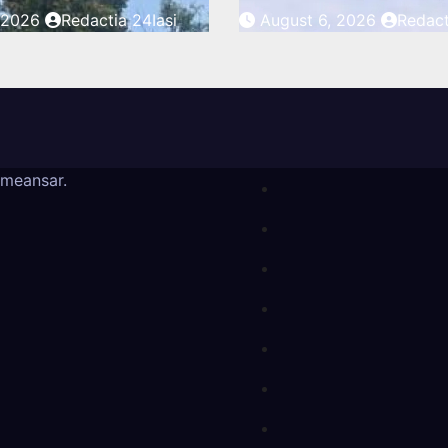
, 2026
Redactia 24Iasi
August 6, 2026
Redact
meansar
.