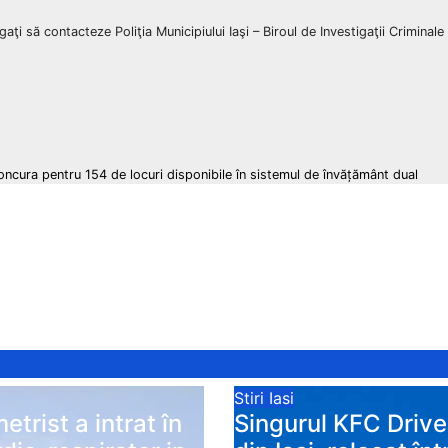
gaţi să contacteze Poliţia Municipiului Iaşi – Biroul de Investigaţii Criminal
concura pentru 154 de locuri disponibile în sistemul de învățământ dual
Stiri Iasi
etrist a intrat în
Singurul KFC Driv