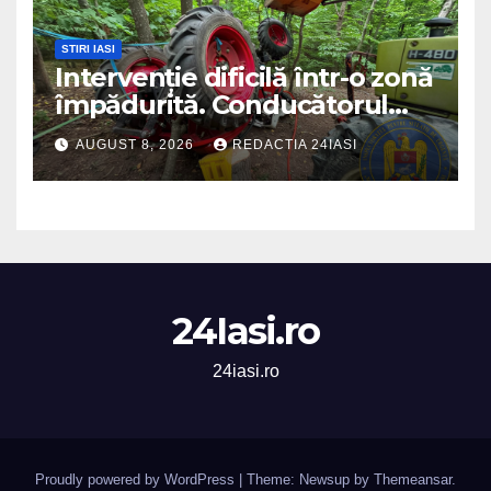
STIRI IASI
Intervenție dificilă într-o zonă
împădurită. Conducătorul
unui tractor răsturnat, salvat
AUGUST 8, 2026
REDACTIA 24IASI
prin efortul comun al
echipajelor de intervenție
24Iasi.ro
24iasi.ro
Proudly powered by WordPress
|
Theme: Newsup by
Themeansar
.