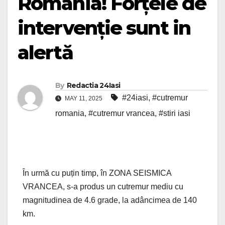
România! Forțele de
intervenție sunt in
alertă
By
Redactia 24Iasi
#24iasi
,
#cutremur
MAY 11, 2025
romania
,
#cutremur vrancea
,
#stiri iasi
În urmă cu puțin timp, în ZONA SEISMICA
VRANCEA, s-a produs un cutremur mediu cu
magnitudinea de 4.6 grade, la adâncimea de 140
km.