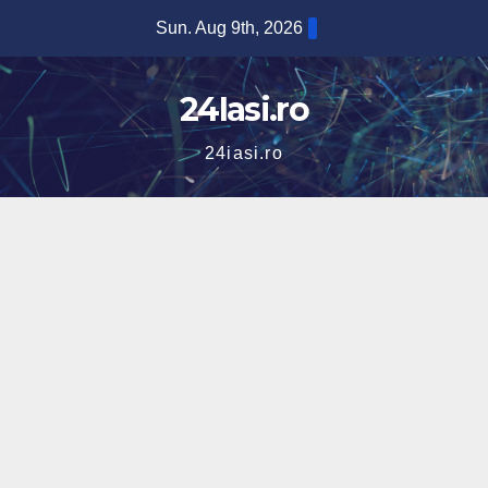
Skip
Sun. Aug 9th, 2026
to
content
24Iasi.ro
24iasi.ro