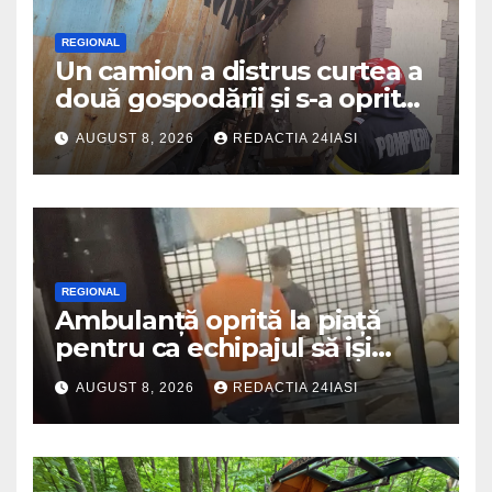
REGIONAL
Un camion a distrus curtea a
două gospodării și s-a oprit
intr-o locuință
AUGUST 8, 2026
REDACTIA 24IASI
REGIONAL
Ambulanță oprită la piață
pentru ca echipajul să iși
cumpere pepene și legume.
AUGUST 8, 2026
REDACTIA 24IASI
DSU a anuntat că va aplica
sancțiuni