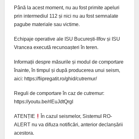
Până la acest moment, nu au fost primite apeluri
prin intermediul 112 și nici nu au fost semnalate
pagube materiale sau victime.
Echipaje operative ale ISU București-Ilfov și ISU
Vrancea execută recunoașteri în teren.
Informații despre măsurile și modul de comportare
înainte, în timpul și după producerea unui seism,
aici: https://fiipregatit.ro/ghid/cutremur/
Reguli de comportare în caz de cutremur:
https://youtu.be/rlEuJdtQrgI
ATENȚIE
În cazul seismelor, Sistemul RO-
ALERT nu va difuza notificări, anterior declanșării
acestora.