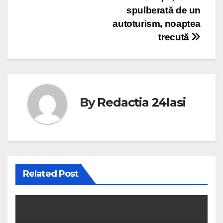
spulberată de un
autoturism, noaptea
trecută
By
Redactia 24Iasi
Related Post