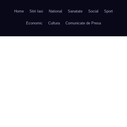
Home
Stiri Iasi
National
Sanatate
Social
Sport
Economic
Cultura
Comunicate de Presa