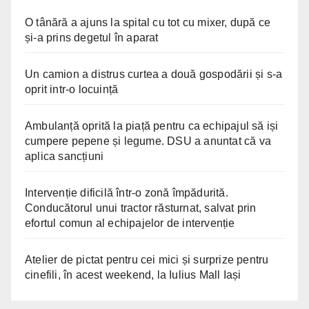
O tânără a ajuns la spital cu tot cu mixer, după ce
și-a prins degetul în aparat
Un camion a distrus curtea a două gospodării și s-a
oprit intr-o locuință
Ambulanță oprită la piață pentru ca echipajul să iși
cumpere pepene și legume. DSU a anuntat că va
aplica sancțiuni
Intervenție dificilă într-o zonă împădurită.
Conducătorul unui tractor răsturnat, salvat prin
efortul comun al echipajelor de intervenție
Atelier de pictat pentru cei mici și surprize pentru
cinefili, în acest weekend, la Iulius Mall Iași