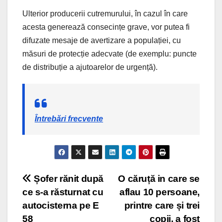
Ulterior producerii cutremurului, în cazul în care
acesta generează consecințe grave, vor putea fi
difuzate mesaje de avertizare a populației, cu
măsuri de protecție adecvate (de exemplu: puncte
de distribuție a ajutoarelor de urgență).
Întrebări frecvente
Post
Șofer rănit după
O căruță in care se
ce s-a răsturnat cu
aflau 10 persoane,
navigation
autocisterna pe E
printre care și trei
58
copii, a fost