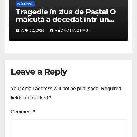
NATIONAL
Tragedie în ziua de Paște! O
măicuță a decedat într-un
incendiu izbucnit la
APR 12, 2026
REDACTIA 24IASI
mănăstire
Leave a Reply
Your email address will not be published.
Required
fields are marked
*
Comment
*