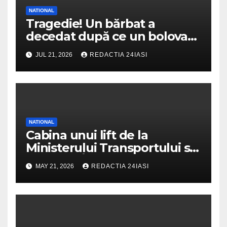
NATIONAL
Tragedie! Un bărbat a
decedat după ce un bolovan
a căzut peste mașina în care
JUL 21, 2026
REDACTIA 24IASI
se afla
NATIONAL
Cabina unui lift de la
Ministerului Transportului s-a
prăbușit! Înăuntru erau mai
MAY 21, 2026
REDACTIA 24IASI
multe persoane