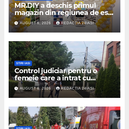
MR.DIY a deschis primul
magazin din regiunea de est,
la Iulius Mall Iași: peste 10.000
AUGUST 6, 2026
REDACTIA 24IASI
de produse, la prețuri
avantajoase
STIRI IASI
Control judiciar pentru o
femeie care a intrat cu
mașina într-o turmă de oi
AUGUST 6, 2026
REDACTIA 24IASI
STIRI IASI