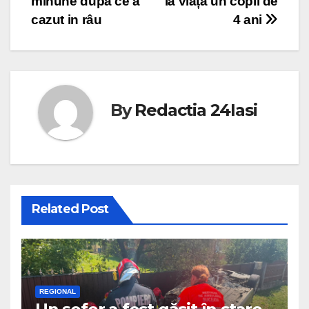
minune după ce a
la viață un copil de
cazut in râu
4 ani
By
Redactia 24Iasi
Related Post
REGIONAL