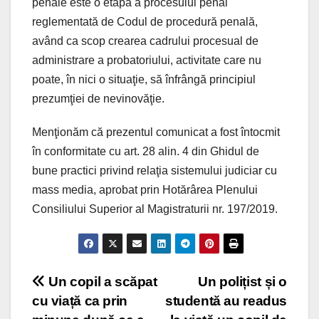
penale este o etapă a procesului penal
reglementată de Codul de procedură penală,
având ca scop crearea cadrului procesual de
administrare a probatoriului, activitate care nu
poate, în nici o situaţie, să înfrângă principiul
prezumţiei de nevinovăţie.
Menţionăm că prezentul comunicat a fost întocmit
în conformitate cu art. 28 alin. 4 din Ghidul de
bune practici privind relaţia sistemului judiciar cu
mass media, aprobat prin Hotărârea Plenului
Consiliului Superior al Magistraturii nr. 197/2019.
Post
Un copil a scăpat
Un polițist și o
cu viață ca prin
studentă au readus
navigation