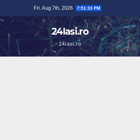
Skip
Fri. Aug 7th, 2026
7:51:34 PM
to
content
24Iasi.ro
24iasi.ro