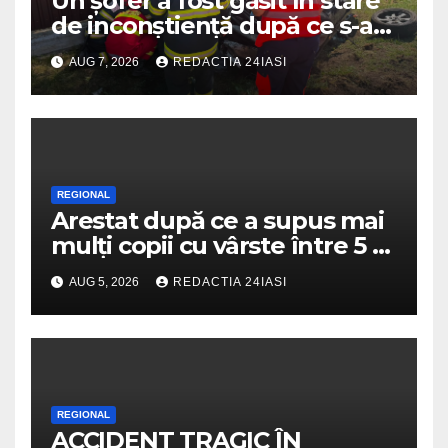
Un șofer a fost găsit în stare
de inconștiență după ce s-a
răsturnat cu autoturismul pe
AUG 7, 2026
REDACTIA 24IASI
marginea drumului
REGIONAL
Arestat după ce a supus mai
mulți copii cu vârste între 5 și
16 ani unor orori de
AUG 5, 2026
REDACTIA 24IASI
neimaginat
REGIONAL
ACCIDENT TRAGIC ÎN