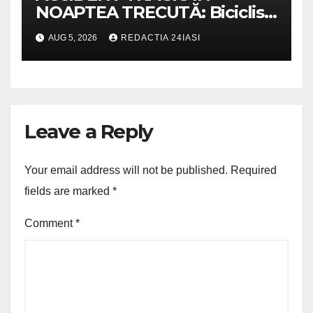
NOAPTEA TRECUTĂ: Biciclist
de 60 de ani, spulberat de o
AUG 5, 2026
REDACTIA 24IASI
dubiță
Leave a Reply
Your email address will not be published.
Required
fields are marked
*
Comment
*