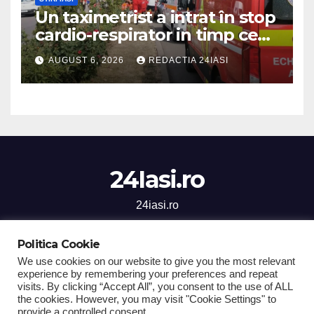
Un taximetrist a intrat în stop
cardio-respirator in timp ce
se afla la volan
AUGUST 6, 2026
REDACTIA 24IASI
24Iasi.ro
24iasi.ro
Politica Cookie
We use cookies on our website to give you the most relevant
experience by remembering your preferences and repeat
Proudly powered by WordPress
|
Theme: Newsup by
Themeansar
.
visits. By clicking “Accept All”, you consent to the use of ALL
the cookies. However, you may visit "Cookie Settings" to
Home
Stiri Iasi
National
Sanatate
Social
Sport
provide a controlled consent.