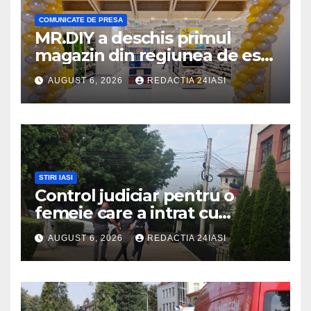
COMUNICATE DE PRESA
MR.DIY a deschis primul
magazin din regiunea de est,
la Iulius Mall Iași: peste 10.000
AUGUST 6, 2026
REDACTIA 24IASI
de produse, la prețuri
avantajoase
STIRI IASI
Control judiciar pentru o
femeie care a intrat cu
mașina într-o turmă de oi
AUGUST 6, 2026
REDACTIA 24IASI