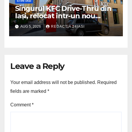
STIRI IASI
Singurul KFC Drive-Thru din
Iași, relocat într-un nou
spaţiu din Palas, cu peste
AUG 5, 2026
REDACTIA 24IASI
400 mp la interior și servicii
disponibile non-stop
Leave a Reply
Your email address will not be published.
Required
fields are marked
*
Comment
*