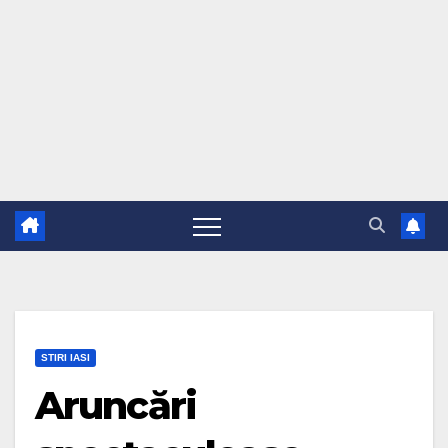
STIRI IASI
Aruncări