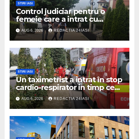
STIRI IASI
Control judiciar pentru o
femeie care a intrat cu
mașina într-o turmă de oi
AUG 6, 2026
REDACTIA 24IASI
STIRI IASI
Un taximetrist a intrat în stop
cardio-respirator in timp ce
se afla la volan
AUG 6, 2026
REDACTIA 24IASI