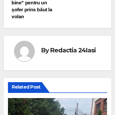
bine” pentru un
șofer prins băut la
volan
By
Redactia 24Iasi
Related Post