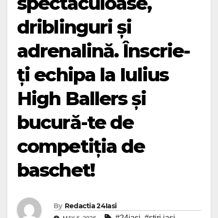
spectaculoase,
driblinguri și
adrenalină. Înscrie-
ți echipa la Iulius
High Ballers și
bucură-te de
competiția de
baschet!
By
Redactia 24Iasi
#24iasi
,
#stiri iasi