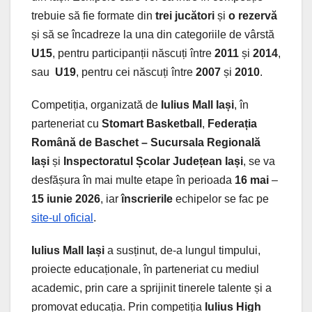
trebuie să fie formate din
trei jucători
și
o rezervă
și să se încadreze la una din categoriile de vârstă
U15
, pentru participanții născuți între
2011
și
2014
,
sau
U19
, pentru cei născuți între
2007
și
2010
.
Competiția, organizată de
Iulius Mall Iași
, în
parteneriat cu
Stomart Basketball
,
Federația
Română de Baschet – Sucursala Regională
Iași
și
Inspectoratul Școlar Județean Iași
, se va
desfășura în mai multe etape în perioada
16 mai
–
15 iunie 2026
, iar
înscrierile
echipelor se fac pe
site-ul oficial
.
Iulius Mall Iași
a susținut, de-a lungul timpului,
proiecte educaționale, în parteneriat cu mediul
academic, prin care a sprijinit tinerele talente și a
promovat educația. Prin competiția
Iulius High