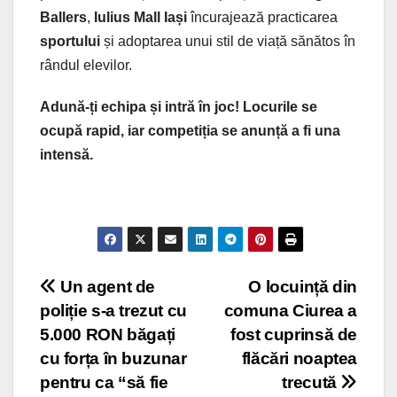
Ballers
,
Iulius Mall Iași
încurajează practicarea
sportului
și adoptarea unui stil de viață sănătos în
rândul elevilor.
Adună-ți echipa și intră în joc! Locurile se
ocupă rapid, iar competiția se anunță a fi una
intensă.
Post
Un agent de
O locuință din
poliție s-a trezut cu
comuna Ciurea a
navigation
5.000 RON băgați
fost cuprinsă de
cu forța în buzunar
flăcări noaptea
pentru ca “să fie
trecută