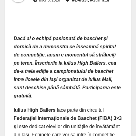
MAY 6, 2026
Dacă ai o echipă pasionată de baschet și
dornică de a demonstra ce înseamnă spiritul
de competiție, acum e momentul să străluciți
pe teren. Înscrierile la Iulius High Ballers, cea
de-a treia ediție a campionatului de baschet
între liceele din Iași organizat de Iulius Mall,
sunt deschise până sâmbătă. Participarea este
gratuită.
Iulius High Ballers
face parte din circuitul
Federației Internaționale de Baschet (FIBA) 3×3
și
este dedicat elevilor din unitățile de învățământ
din Iași. Echipele care vor să intre în competiție