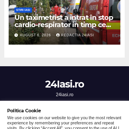
STIRI IASI
Un taximetrist a intrat în stop
cardio-respirator in timp ce
se afla la volan
AUGUST 6, 2026
REDACTIA 24IASI
24Iasi.ro
24iasi.ro
Politica Cookie
We use cookies on our website to give you the most relevant
experience by remembering your preferences and repeat
Proudly powered by WordPress
|
Theme: Newsup by
Themeansar
.
visits. By clicking “Accept All”, you consent to the use of ALL