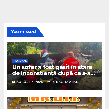
You missed
REGIONAL
Un șofer a fost găsit în stare
de inconștiență după ce s-a
răsturnat cu autoturismul pe
AUGUST 7, 2026
REDACTIA 24IASI
marginea drumului