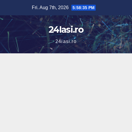
Skip
Fri. Aug 7th, 2026
5:58:36 PM
to
content
24Iasi.ro
24iasi.ro