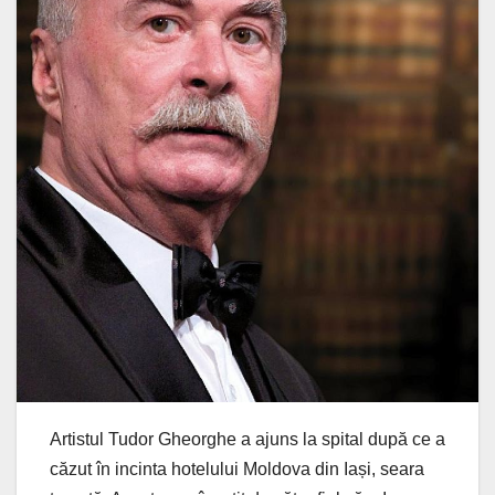
Artistul Tudor Gheorghe a ajuns la spital după ce a
căzut în incinta hotelului Moldova din Iași, seara