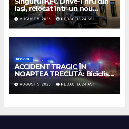
Singurul KFC Drive-Thru din
Iași, relocat într-un nou
spaţiu din Palas, cu peste 400
AUGUST 5, 2026
REDACTIA 24IASI
mp la interior și servicii
disponibile non-stop
REGIONAL
ACCIDENT TRAGIC ÎN
NOAPTEA TRECUTĂ: Biciclist
de 60 de ani, spulberat de o
AUGUST 5, 2026
REDACTIA 24IASI
dubiță