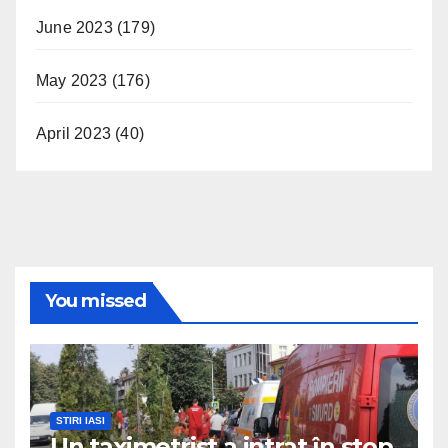
June 2023
(179)
May 2023
(176)
April 2023
(40)
You missed
STIRI IASI
Un taximetrist a intrat în stop