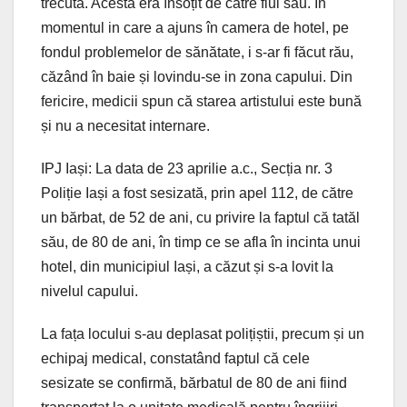
trecută. Acesta era însoțit de către fiul său. In
momentul in care a ajuns în camera de hotel, pe
fondul problemelor de sănătate, i s-ar fi făcut rău,
căzând în baie și lovindu-se in zona capului. Din
fericire, medicii spun că starea artistului este bună
și nu a necesitat internare.
IPJ Iași: La data de 23 aprilie a.c., Secția nr. 3
Poliție Iași a fost sesizată, prin apel 112, de către
un bărbat, de 52 de ani, cu privire la faptul că tatăl
său, de 80 de ani, în timp ce se afla în incinta unui
hotel, din municipiul Iași, a căzut și s-a lovit la
nivelul capului.
La fața locului s-au deplasat polițiștii, precum și un
echipaj medical, constatând faptul că cele
sesizate se confirmă, bărbatul de 80 de ani fiind