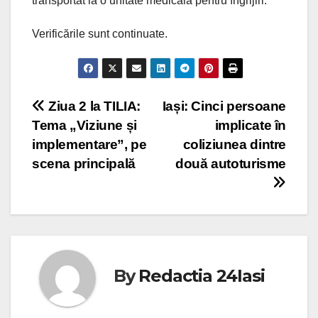
transportat la o unitate medicală pentru îngrijiri.
Verificările sunt continuate.
Post
Ziua 2 la TILIA:
Iași: Cinci persoane
Tema „Viziune și
implicate în
navigation
implementare”, pe
coliziunea dintre
scena principală
două autoturisme
By
Redactia 24Iasi