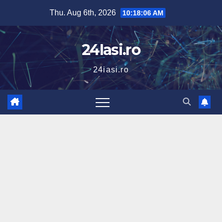
Skip
Thu. Aug 6th, 2026
10:18:07 AM
to
content
24Iasi.ro
24iasi.ro