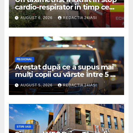
cardio-respirator in timp ce
se afla la volan
AUGUST 6, 2026
REDACTIA 24IASI
REGIONAL
Arestat după ce a supus mai
mulți copii cu vârste între 5 și
16 ani unor orori de
AUGUST 5, 2026
REDACTIA 24IASI
neimaginat
STIRI IASI