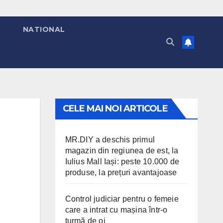
T
NATIONAL
CELE MAI NOI ARTICOLE
MR.DIY a deschis primul
magazin din regiunea de est, la
Iulius Mall Iași: peste 10.000 de
produse, la prețuri avantajoase
Control judiciar pentru o femeie
care a intrat cu mașina într-o
turmă de oi