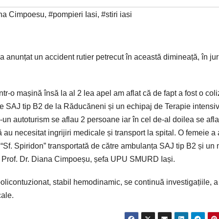
na Cimpoesu
,
#pompieri Iasi
,
#stiri iasi
nunțat un accident rutier petrecut în această dimineață, în jur
dintr-o mașină însă la al 2 lea apel am aflat că de fapt a fost o col
aje SAJ tip B2 de la Răducăneni și un echipaj de Terapie intensi
r-un autoturism se aflau 2 persoane iar în cel de-al doilea se afl
u necesitat ingrijiri medicale și transport la spital. O femeie a
i “Sf. Spiridon” transportată de către ambulanța SAJ tip B2 și un
liat Prof. Dr. Diana Cimpoeșu, șefa UPU SMURD Iași.
policontuzionat, stabil hemodinamic, se continuă investigațiile, a
ale.