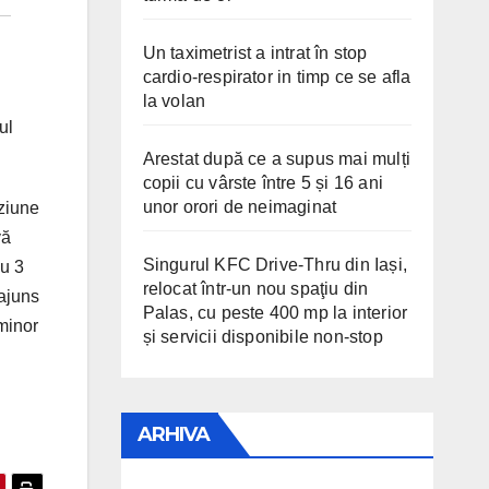
Un taximetrist a intrat în stop
cardio-respirator in timp ce se afla
la volan
ul
Arestat după ce a supus mai mulți
copii cu vârste între 5 și 16 ani
unor orori de neimaginat
iziune
vă
Singurul KFC Drive-Thru din Iași,
au 3
relocat într-un nou spaţiu din
 ajuns
Palas, cu peste 400 mp la interior
 minor
și servicii disponibile non-stop
ARHIVA