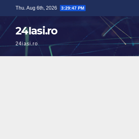
Skip
Thu. Aug 6th, 2026
3:29:48 PM
to
content
24Iasi.ro
24iasi.ro