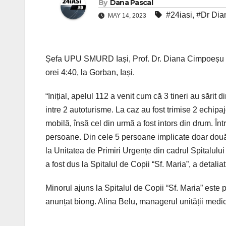
By
Dana Pascal
#24iasi
,
#Dr Dia
MAY 14, 2023
Șefa UPU SMURD Iași, Prof. Dr. Diana Cimpoeșu a a
orei 4:40, la Gorban, Iași.
“Inițial, apelul 112 a venit cum că 3 tineri au sărit 
intre 2 autoturisme. La caz au fost trimise 2 echip
mobilă, însă cel din urmă a fost intors din drum. Înt
persoane. Din cele 5 persoane implicate doar două a
la Unitatea de Primiri Urgențe din cadrul Spitalulu
a fost dus la Spitalul de Copii “Sf. Maria”, a deta
Minorul ajuns la Spitalul de Copii “Sf. Maria” este 
anunțat biong. Alina Belu, managerul unității medic