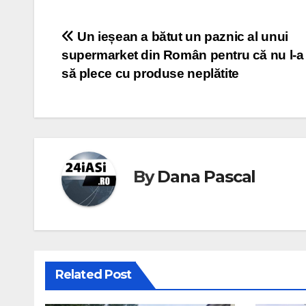
Post
Un ieșean a bătut un paznic al unui
supermarket din Român pentru că nu l‑a 
navigation
să plece cu produse neplătite
By
Dana Pascal
Related Post