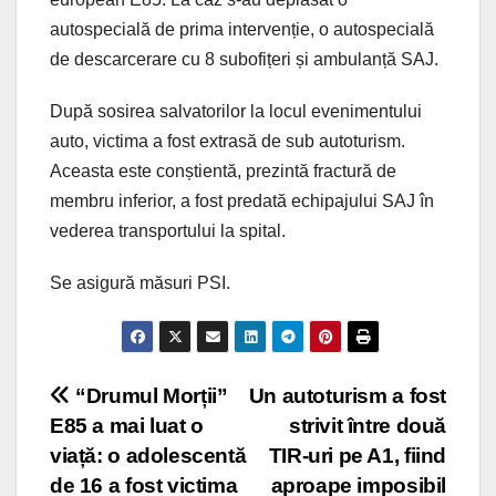
autospecială de prima intervenție, o autospecială
de descarcerare cu 8 subofițeri și ambulanță SAJ.
După sosirea salvatorilor la locul evenimentului
auto, victima a fost extrasă de sub autoturism.
Aceasta este conștientă, prezintă fractură de
membru inferior, a fost predată echipajului SAJ în
vederea transportului la spital.
Se asigură măsuri PSI.
Post
“Drumul Morții”
Un autoturism a fost
E85 a mai luat o
strivit între două
navigation
viață: o adolescentă
TIR-uri pe A1, fiind
de 16 a fost victima
aproape imposibil