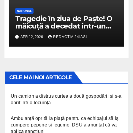
NATIONAL
Tragedie în ziua de Paște! O
măicuță a decedat într-un
incendiu izbucnit la
APR 12, 2026
REDACTIA 24IASI
mănăstire
CELE MAI NOI ARTICOLE
Un camion a distrus curtea a două gospodării și s-a
oprit intr-o locuință
Ambulanță oprită la piață pentru ca echipajul să iși
cumpere pepene și legume. DSU a anuntat că va
aplica sancțiuni