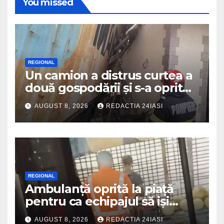
You missed
REGIONAL
Un camion a distrus curtea a
două gospodării și s-a oprit
intr-o locuință
AUGUST 8, 2026
REDACTIA 24IASI
REGIONAL
Ambulanță oprită la piață
pentru ca echipajul să iși
cumpere pepene și legume.
AUGUST 8, 2026
REDACTIA 24IASI