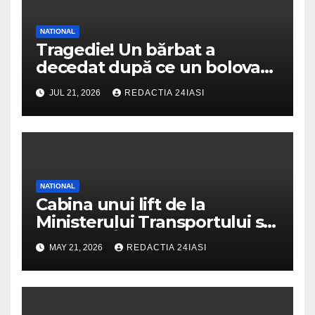
NATIONAL
Tragedie! Un bărbat a
decedat după ce un bolovan
a căzut peste mașina în care
JUL 21, 2026
REDACTIA 24IASI
se afla
NATIONAL
Cabina unui lift de la
Ministerului Transportului s-a
prăbușit! Înăuntru erau mai
MAY 21, 2026
REDACTIA 24IASI
multe persoane