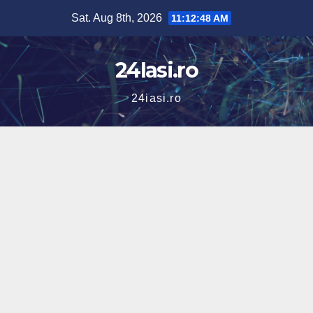
Skip
Sat. Aug 8th, 2026
11:12:49 AM
to
content
24Iasi.ro
24iasi.ro