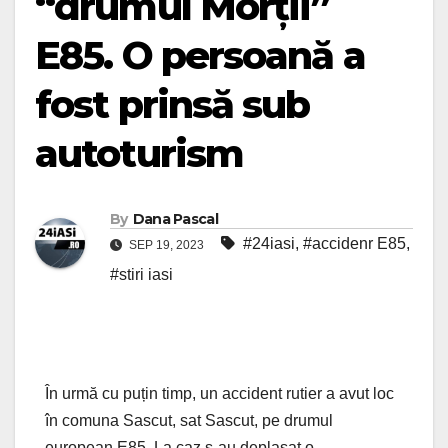
“drumul Morții”
E85. O persoană a
fost prinsă sub
autoturism
By
Dana Pascal
#24iasi
,
#accidenr E85
,
SEP 19, 2023
#stiri iasi
În urmă cu puțin timp, un accident rutier a avut loc
în comuna Sascut, sat Sascut, pe drumul
european E85. La caz s-au deplasat o