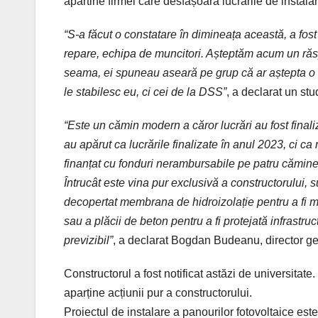
apartine firmei care desfașoară lucrările de instalar
“S-a făcut o constatare în dimineața
această
, a fos
repare,
echipa
de muncitori. Așteptăm acum un r
seama
, ei spuneau aseară pe grup că ar aștepta o 
le stabilesc eu,
ci
cei de la DSS”
, a
declarat
un stu
“Este un cămin modern a căror lucrări au fost fina
au apărut ca lucrările finalizate în anul 2023, ci ca
finanțat cu fonduri nerambursabile pe patru cămine 
Întrucât este vina pur exclusivă a constructorului, 
decopertat membrana de hidroizolație pentru a fi mo
sau a plăcii de beton pentru a fi protejată infrastr
previzibil”
, a declarat Bogdan Budeanu, director gen
Constructorul a fost notificat astăzi de universitate.
aparține acțiunii pur a constructorului.
Proiectul de instalare a panourilor fotovoltaice est