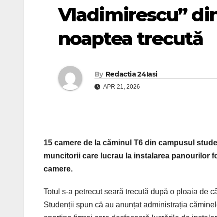
Vladimirescu” din
noaptea trecută
By
Redactia 24Iasi
APR 21, 2026
15 camere
de la
căminul T6 din campusul studen
muncitorii
care
lucrau
la
instalarea panourilor f
camere.
Totul s-a petrecut
seară
trecută după o ploaia de câ
Studenț
ii
spun că au anunțat administrația căminelo