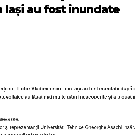
 Iași au fost inundate
țesc „Tudor Vladimirescu” din Iași au fost inundate după 
otovoltaice au lăsat
mai
multe
găuri
neacoperite și a plouat î
teva ore.
r și reprezentanții Universității Tehnice Gheorghe Asachi insă 