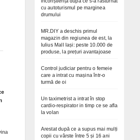
inconștiență după ce s-a răsturnat
cu autoturismul pe marginea
drumului
MR.DIY a deschis primul
magazin din regiunea de est, la
Iulius Mall Iași: peste 10.000 de
produse, la prețuri avantajoase
Control judiciar pentru o femeie
care a intrat cu mașina într-o
turmă de oi
ce
Un taximetrist a intrat în stop
n
cardio-respirator in timp ce se afla
la volan
Arestat după ce a supus mai mulți
vina
copii cu vârste între 5 și 16 ani