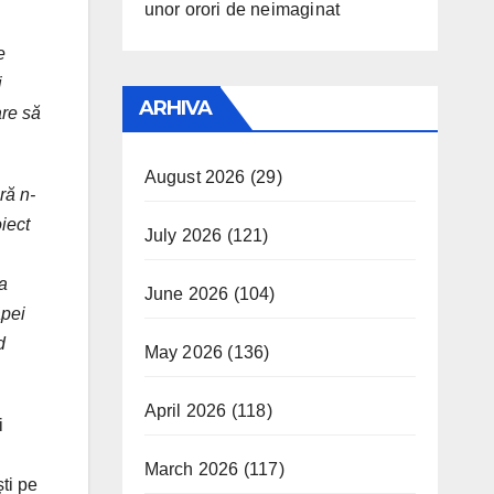
unor orori de neimaginat
e
i
ARHIVA
are
să
August 2026
(29)
ră n-
oiect
July 2026
(121)
-a
June 2026
(104)
apei
d
May 2026
(136)
April 2026
(118)
i
March 2026
(117)
ti pe