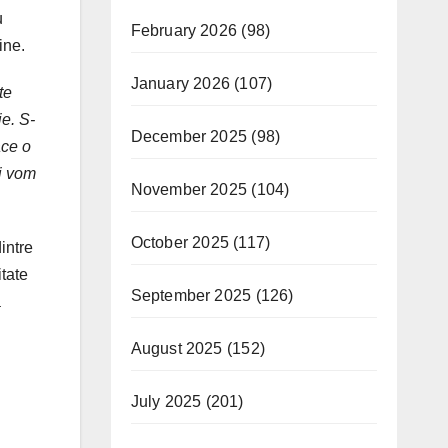
u
February 2026
(98)
ine.
January 2026
(107)
te
ie. S-
December 2025
(98)
ace o
i vom
November 2025
(104)
October 2025
(117)
intre
tate
September 2025
(126)
a
August 2025
(152)
July 2025
(201)