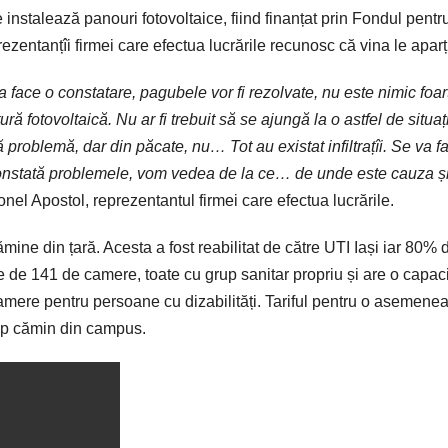
e
instalează panouri fotovoltaice,
fiind
finanțat
prin
Fondul pentr
rezentanț
îi
firmei
care
efectua
lucrările recunosc că
vina
le aparț
a
face o constatare, pagubele vor
fi
rezolvate, nu este nimic foar
ră fotovoltaică. Nu ar fi trebuit să se ajungă
la
o astfel de situaț
tă problemă, dar
din
păcate, nu…
Tot
au existat infiltraț
îi
.
Se
va f
nstată
problemele, vom vedea de la ce… de unde este
cauza
ș
Ionel Apostol, reprezentantul firmei
care
efectua
lucrările.
ămine
din
țară.
Acesta
a fost reabilitat de către UTI
Iași
iar 80% d
 de 141 de camere, toate cu grup sanitar propriu
și
are o capaci
amere pentru persoane cu dizabilități. Tariful pentru o asemene
mp
cămin
din campus.