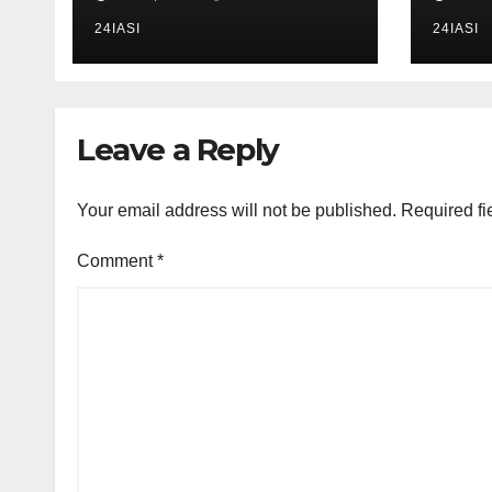
mașina într-o turmă
se af
de oi
24IASI
24IASI
Leave a Reply
Your email address will not be published.
Required fi
Comment
*