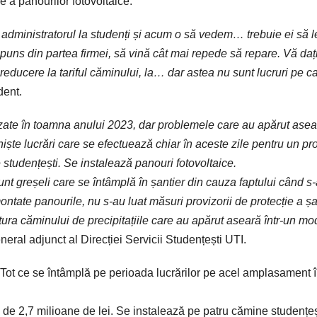
e a panourilor fotovoltaice.
t administratorul
la
studenți și acum o să vedem… trebuie ei să l
ăspuns
din
partea
firmei, să vină cât
mai
repede să repare. Vă daț
reducere la tariful căminului, la… dar
astea
nu
sunt
lucruri pe
c
dent.
lizate în toamna anului 2023, dar problemele care au apărut asea
 niște lucrări care se efectuează chiar în aceste zile pentru un pr
studențești. Se instalează panouri fotovoltaice.
sunt greșeli care se întâmplă în șantier din cauza faptului când s
ntate panourile, nu s-au luat măsuri provizorii de protecție a ș
uctura căminului de precipitațiile care au apărut aseară într-un mo
eral adjunct al Direcției Servicii Studențești UTI.
Tot
ce
se
întâmplă pe
perioada
lucrărilor pe acel amplasament î
e de 2,7 milioane de lei.
Se
instalează pe
patru
cămine studențeș