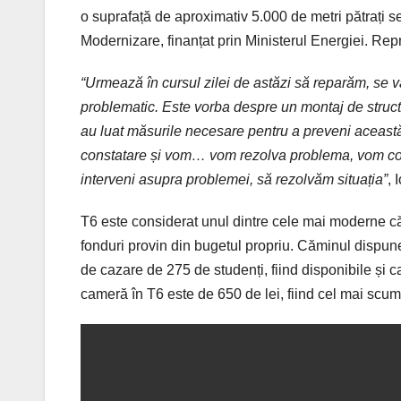
o suprafață de aproximativ 5.000 de metri pătrați
s
Modernizare, finanțat prin Ministerul Energiei. Rep
“Urmează în cursul zilei de astăzi să reparăm,
se
v
problematic. Este
vorba
despre un montaj de structu
au luat măsurile necesare pentru a preveni aceas
constatare și vom… vom
rezolva
problema
, vom
co
interveni
asupra
problemei, să rezolvăm situația”
, 
T6 este
considerat
unul
dintre
cele
mai
moderne
c
fonduri provin din bugetul propriu.
Căminul
dispune
de cazare de 275 de studenți,
fiind
disponibile și c
cameră în T6 este de 650 de lei, fiind cel mai scu