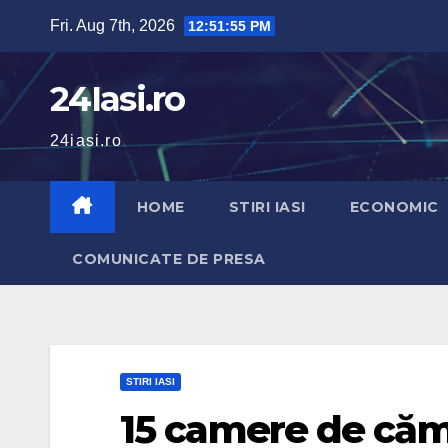
Skip
Fri. Aug 7th, 2026
12:51:56 PM
to
content
24Iasi.ro
24iasi.ro
HOME
STIRI IASI
ECONOMIC
COMUNICATE DE PRESA
STIRI IASI
15 camere de căm