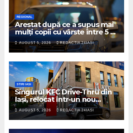
REGIONAL
Arestat după ce a supus mai
mulți copii cu vârste între 5 și
16 ani unor orori de
AUGUST 5, 2026
REDACTIA 24IASI
neimaginat
STIRI IASI
Singurul KFC Drive-Thru din
Iași, relocat într-un nou
spaţiu din Palas, cu peste 400
AUGUST 5, 2026
REDACTIA 24IASI
mp la interior și servicii
disponibile non-stop