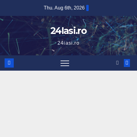
Skip
Thu. Aug 6th, 2026
to
content
24Iasi.ro
24iasi.ro