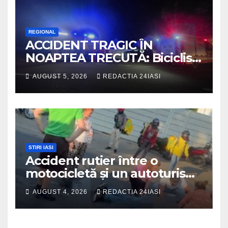
REGIONAL
ACCIDENT TRAGIC ÎN
NOAPTEA TRECUTĂ: Biciclist
de 60 de ani, spulberat de o
AUGUST 5, 2026
REDACTIA 24IASI
dubiță
STIRI IASI
Accident rutier între o
motocicletă și un autoturism
soldat cu un rănit
AUGUST 4, 2026
REDACTIA 24IASI