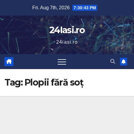
Skip
Fri. Aug 7th, 2026
7:30:44 PM
to
content
24Iasi.ro
24iasi.ro
Tag:
Plopii fără soț