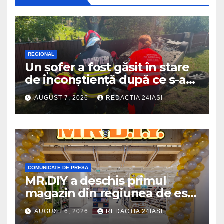
REGIONAL
Un șofer a fost găsit în stare
de inconștiență după ce s-a
răsturnat cu autoturismul pe
AUGUST 7, 2026
REDACTIA 24IASI
marginea drumului
COMUNICATE DE PRESA
MR.DIY a deschis primul
magazin din regiunea de est,
la Iulius Mall Iași: peste 10.000
AUGUST 6, 2026
REDACTIA 24IASI
de produse, la prețuri