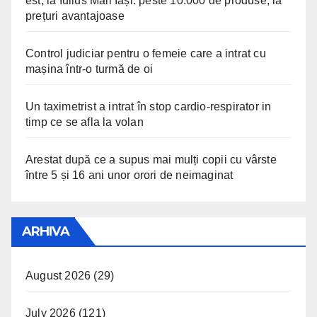
est, la Iulius Mall Iași: peste 10.000 de produse, la
prețuri avantajoase
Control judiciar pentru o femeie care a intrat cu
mașina într-o turmă de oi
Un taximetrist a intrat în stop cardio-respirator in
timp ce se afla la volan
Arestat după ce a supus mai mulți copii cu vârste
între 5 și 16 ani unor orori de neimaginat
ARHIVA
August 2026
(29)
July 2026
(121)