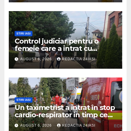
avantajoase
STIRI IASI
Control judiciar pentru o
femeie care a intrat cu
mașina într-o turmă de oi
AUGUST 6, 2026
REDACTIA 24IASI
STIRI IASI
Un taximetrist a intrat în stop
cardio-respirator in timp ce
se afla la volan
AUGUST 6, 2026
REDACTIA 24IASI