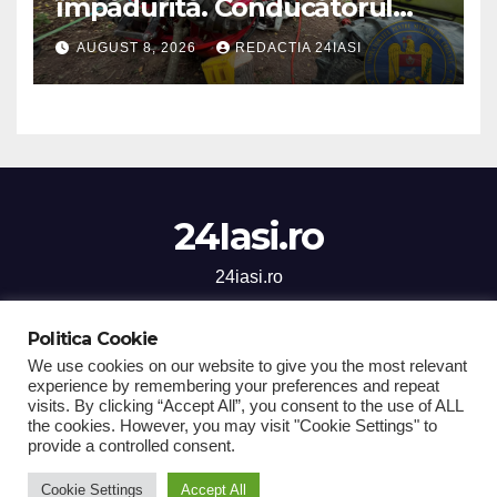
împădurită. Conducătorul
unui tractor răsturnat, salvat
AUGUST 8, 2026
REDACTIA 24IASI
prin efortul comun al
echipajelor de intervenție
24Iasi.ro
24iasi.ro
Politica Cookie
We use cookies on our website to give you the most relevant
experience by remembering your preferences and repeat
Proudly powered by WordPress
|
Theme: Newsup by
Themeansar
.
visits. By clicking “Accept All”, you consent to the use of ALL
the cookies. However, you may visit "Cookie Settings" to
Home
Stiri Iasi
National
Sanatate
Social
Sport
provide a controlled consent.
Economic
Cultura
Comunicate de Presa
Cookie Settings
Accept All