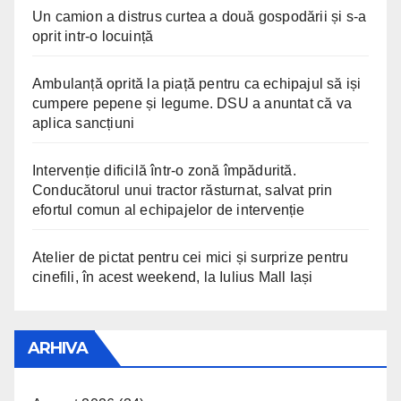
Un camion a distrus curtea a două gospodării și s-a
oprit intr-o locuință
Ambulanță oprită la piață pentru ca echipajul să iși
cumpere pepene și legume. DSU a anuntat că va
aplica sancțiuni
Intervenție dificilă într-o zonă împădurită.
Conducătorul unui tractor răsturnat, salvat prin
efortul comun al echipajelor de intervenție
Atelier de pictat pentru cei mici și surprize pentru
cinefili, în acest weekend, la Iulius Mall Iași
ARHIVA