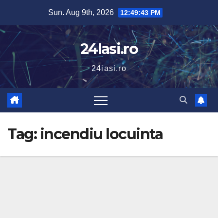
Skip
Sun. Aug 9th, 2026
12:49:44 PM
to
content
24Iasi.ro
24iasi.ro
Tag:
incendiu locuinta