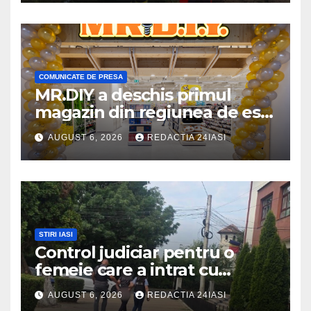
COMUNICATE DE PRESA
MR.DIY a deschis primul
magazin din regiunea de est,
la Iulius Mall Iași: peste 10.000
AUGUST 6, 2026
REDACTIA 24IASI
de produse, la prețuri
avantajoase
STIRI IASI
Control judiciar pentru o
femeie care a intrat cu
mașina într-o turmă de oi
AUGUST 6, 2026
REDACTIA 24IASI