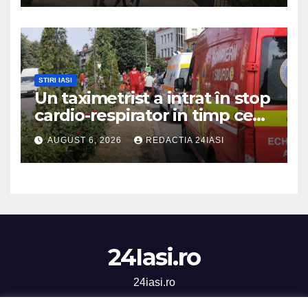
STIRI IASI
Un taximetrist a intrat în stop
cardio-respirator in timp ce
se afla la volan
AUGUST 6, 2026
REDACTIA 24IASI
24Iasi.ro
24iasi.ro