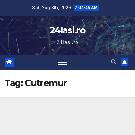
Skip
Sat. Aug 8th, 2026
3:48:49 AM
to
content
24Iasi.ro
24iasi.ro
Tag:
Cutremur