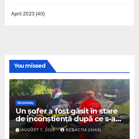
April 2023
(40)
You missed
REGIONAL
Un șofer a fost găsit în stare
de inconștiență după ce s-a
răsturnat cu autoturismul pe
AUGUST 7, 2026
REDACTIA 24IASI
marginea drumului