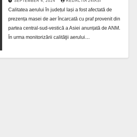
SEPTEMBER 4, 2024
REDACTIA 24IASI
anunțată de ANM
Calitatea aerului în județul Iași a fost afectată de
prezența masei de aer încarcată cu praf provenit din
partea central-sud-vestică a Asiei anunțată de ANM.
În urma monitorizării calităţii aerului…