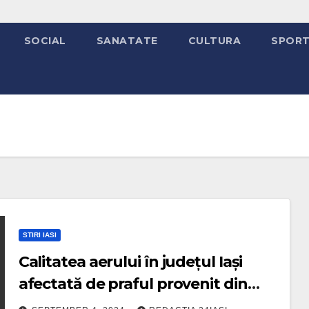
SOCIAL
SANATATE
CULTURA
SPOR
STIRI IASI
Calitatea aerului în județul Iași
afectată de praful provenit din
partea central-sud-vestică a Asiei