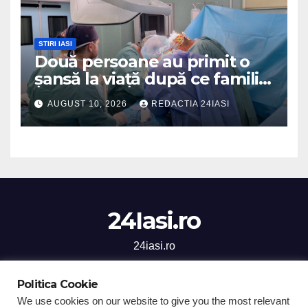
STIRI IASI
Două persoane au primit o
șansă la viață după ce familia
unui bărbat aflat în moarte
AUGUST 10, 2026
REDACTIA 24IASI
cerebrală a acceptat să îi
doneze organele
24Iasi.ro
24iasi.ro
Politica Cookie
We use cookies on our website to give you the most relevant