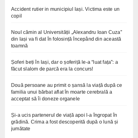
Accident rutier in municipiul Iași. Victima este un
copil
Noul cămin al Universității „Alexandru Ioan Cuza”
din Iași va fi dat în folosință începând din această
toamnă
Șoferi beți în Iași, dar o șoferiță le-a “luat fața”: a
făcut slalom de parcă era la concurs!
Două persoane au primit o șansă la viață după ce
familia unui bărbat aflat în moarte cerebrală a
acceptat să îi doneze organele
Și-a ucis partenerul de viață apoi l-a îngropat în
grădină. Crima a fost descoperită după o lună și
jumătate