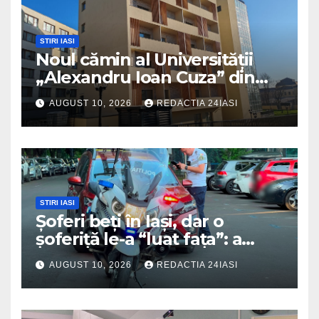
STIRI IASI
Noul cămin al Universității
„Alexandru Ioan Cuza” din
Iași va fi dat în folosință
AUGUST 10, 2026
REDACTIA 24IASI
începând din această
toamnă
STIRI IASI
Șoferi beți în Iași, dar o
șoferiță le-a “luat fața”: a
făcut slalom de parcă era la
AUGUST 10, 2026
REDACTIA 24IASI
concurs!