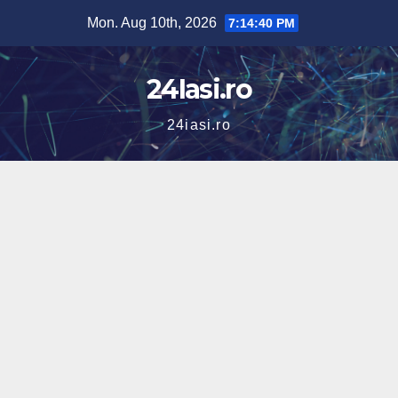
Skip
Mon. Aug 10th, 2026
7:14:41 PM
to
content
24Iasi.ro
24iasi.ro