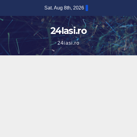
Skip
Sat. Aug 8th, 2026
to
content
24Iasi.ro
24iasi.ro