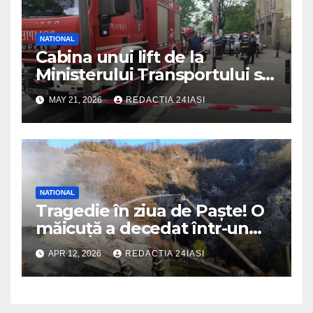
NATIONAL
Cabina unui lift de la
Ministerului Transportului s-a
prăbușit! Înăuntru erau mai
MAY 21, 2026
REDACTIA 24IASI
multe persoane
NATIONAL
Tragedie în ziua de Paște! O
măicuță a decedat într-un
incendiu izbucnit la
APR 12, 2026
REDACTIA 24IASI
mănăstire