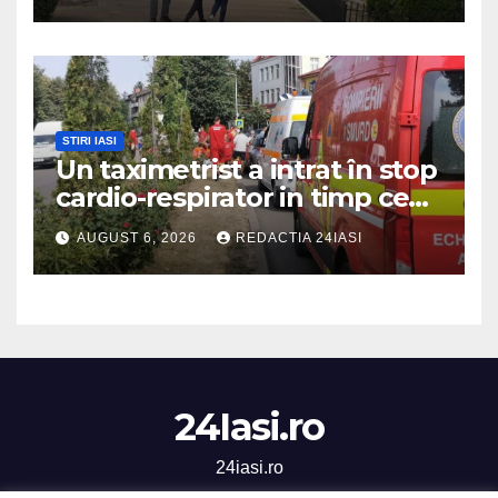
STIRI IASI
Un taximetrist a intrat în stop
cardio-respirator in timp ce
se afla la volan
AUGUST 6, 2026
REDACTIA 24IASI
24Iasi.ro
24iasi.ro