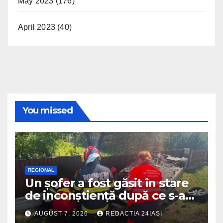
May 2023
(176)
April 2023
(40)
You missed
REGIONAL
Un șofer a fost găsit în stare
de inconștiență după ce s-a
răsturnat cu autoturismul pe
AUGUST 7, 2026
REDACTIA 24IASI
marginea drumului