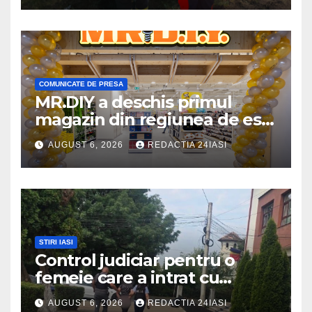
COMUNICATE DE PRESA
MR.DIY a deschis primul
magazin din regiunea de est,
la Iulius Mall Iași: peste 10.000
AUGUST 6, 2026
REDACTIA 24IASI
de produse, la prețuri
avantajoase
STIRI IASI
Control judiciar pentru o
femeie care a intrat cu
mașina într-o turmă de oi
AUGUST 6, 2026
REDACTIA 24IASI