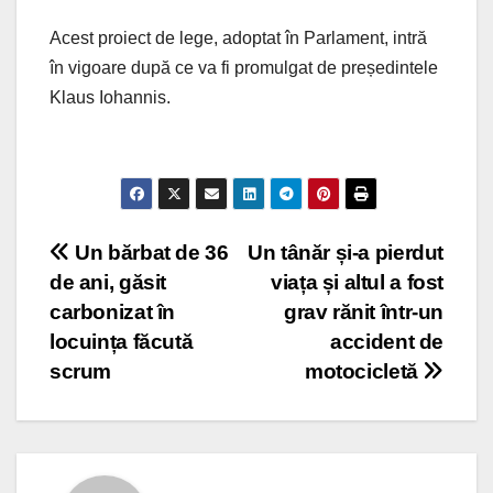
Acest proiect de lege, adoptat în Parlament, intră
în vigoare după ce va fi promulgat de președintele
Klaus Iohannis.
Post
Un bărbat de 36
Un tânăr și-a pierdut
de ani, găsit
viața și altul a fost
navigation
carbonizat în
grav rănit într-un
locuința făcută
accident de
scrum
motocicletă