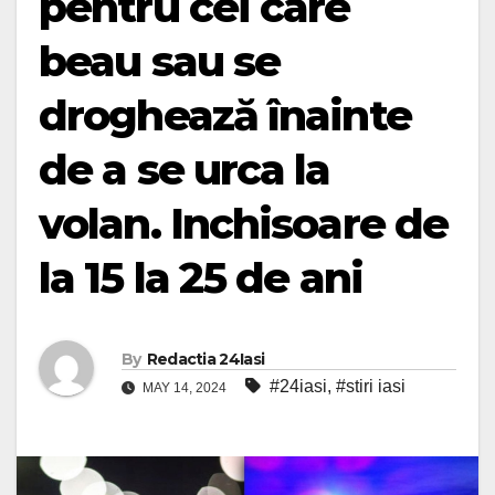
pentru cei care
beau sau se
droghează înainte
de a se urca la
volan. Inchisoare de
la 15 la 25 de ani
By
Redactia 24Iasi
#24iasi
,
#stiri iasi
MAY 14, 2024